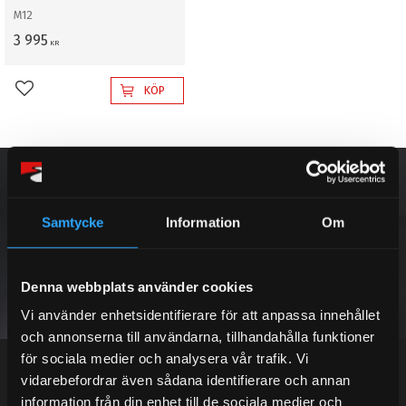
M12
3 995
KR
KÖP
Lägg till i favoriter
NYHETSBREV
Samtycke
Information
Om
PRENUMERERA
Denna webbplats använder cookies
Vi använder enhetsidentifierare för att anpassa innehållet
Dina personuppgifter behandlas i enlighet med vår
integritetspolicy
.
och annonserna till användarna, tillhandahålla funktioner
för sociala medier och analysera vår trafik. Vi
vidarebefordrar även sådana identifierare och annan
information från din enhet till de sociala medier och