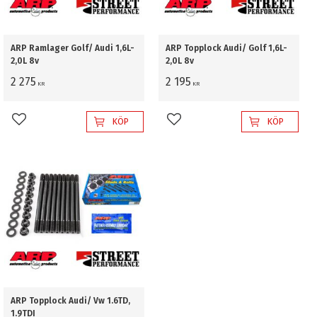
ARP Ramlager Golf/ Audi 1,6L-
ARP Topplock Audi/ Golf 1,6L-
2,0L 8v
2,0L 8v
2 275
2 195
KR
KR
KÖP
KÖP
Lägg till i favoriter
Lägg till i favoriter
ARP Topplock Audi/ Vw 1.6TD,
1.9TDI