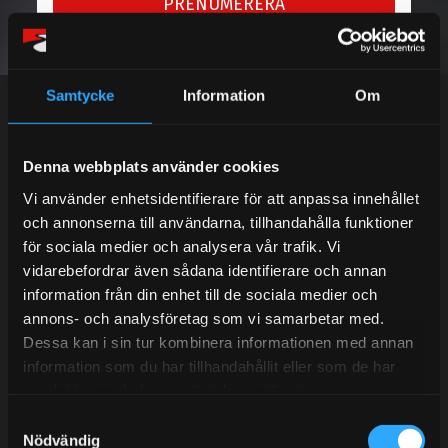
PRENUMERERA
Dina personuppgifter behandlas i enlighet med vår
integritetspolicy
.
Samtycke
Information
Om
Denna webbplats använder cookies
Kundtjänst telefon:
Vi använder enhetsidentifierare för att anpassa innehållet
Semestertider.
och annonserna till användarna, tillhandahålla funktioner
för sociala medier och analysera vår trafik. Vi
Under V.27 - V.33 nås vi enbart på mejl. Ordrar skickas
vidarebefordrar även sådana identifierare och annan
under sommaren men med viss fördröjning. 2/7 -9/7 är
information från din enhet till de sociala medier och
det helt stängt.
annons- och analysföretag som vi samarbetar med.
Mån-Tors: 10:30-15:00
Dessa kan i sin tur kombinera informationen med annan
information som du har tillhandahållit eller som de har
Lunchstängt 12:00-13:00
samlat in när du har använt deras tjänster.
Tel:
031- 51 66 60
S
Nödvändig
a