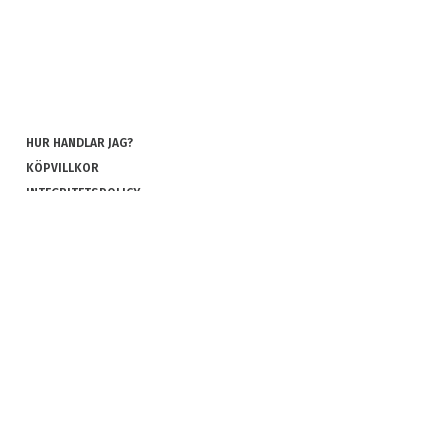
HUR HANDLAR JAG?
KÖPVILLKOR
INTEGRITETSPOLICY
COOKIES
REKLAMATION OCH RETUR