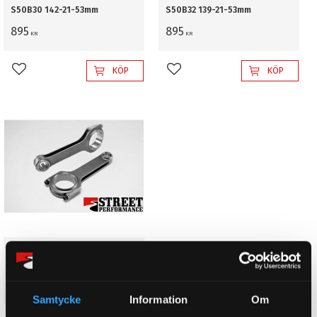
S50B30 142-21-53mm
S50B32 139-21-53mm
895
895
KR
KR
KÖP
KÖP
Lägg till i favoriter
Lägg till i favoriter
H-Profilvevstakar BMW S54
139-21-53mm
895
KR
Samtycke
Information
Om