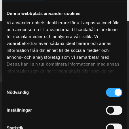
KÖP
Lägg till i favoriter
Denna webbplats använder cookies
Vi använder enhetsidentifierare för att anpassa innehållet
NYHETSBREV
och annonserna till användarna, tillhandahålla funktioner
för sociala medier och analysera vår trafik. Vi
vidarebefordrar även sådana identifierare och annan
information från din enhet till de sociala medier och
annons- och analysföretag som vi samarbetar med.
PRENUMERERA
Dessa kan i sin tur kombinera informationen med annan
information som du har tillhandahållit eller som de har
samlat in när du har använt deras tjänster.
Dina personuppgifter behandlas i enlighet med vår
integritetspolicy
.
S
Nödvändig
a
m
t
Inställningar
Kundtjänst telefon:
y
c
Semestertider.
k
Statistik