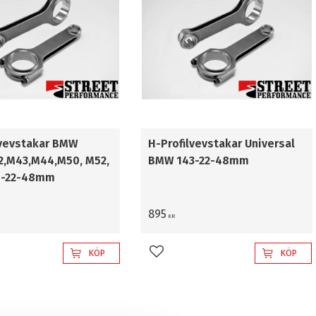
lvevstakar BMW
H-Profilvevstakar Universal
,M43,M44,M50, M52,
BMW 143-22-48mm
0-22-48mm
895
KR
KÖP
KÖP
l i favoriter
Lägg till i favoriter