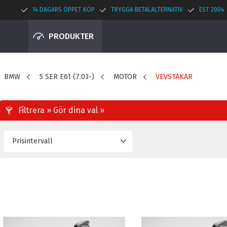
14 DAGARS ÖPPET KÖP
TRYGGA BETALALTERNATIV
EST 2004
PRODUKTER
BMW
5 SER E61 (7.03-)
MOTOR
VEVSTAKAR
Prisintervall
895