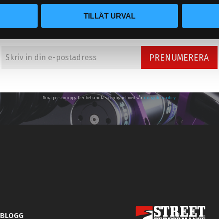
NYHETSBREV
TILLÅT URVAL
PRENUMERERA
Dina personuppgifter behandlas i enlighet med vår
integritetspolicy
.
BLOGG