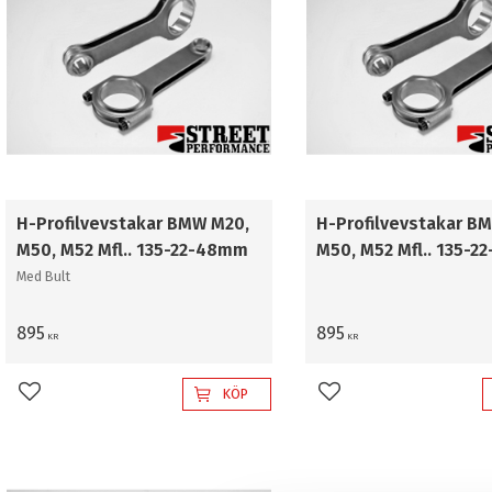
H-Profilvevstakar BMW M20,
H-Profilvevstakar B
M50, M52 Mfl.. 135-22-48mm
M50, M52 Mfl.. 135-
Med Bult
895
895
KR
KR
KÖP
Lägg till i favoriter
Lägg till i favoriter