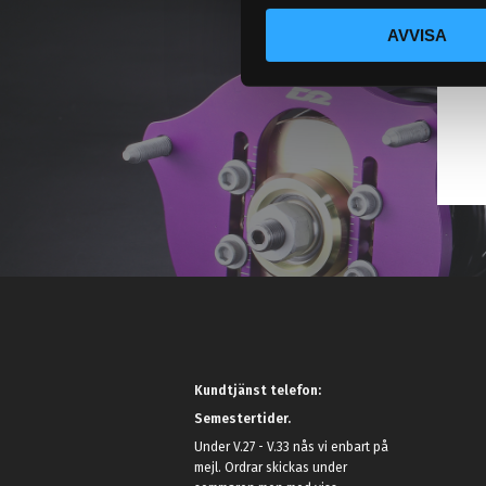
c
AVVISA
k
e
s
v
a
l
Kundtjänst telefon:
Semestertider.
Under V.27 - V.33 nås vi enbart på
mejl. Ordrar skickas under