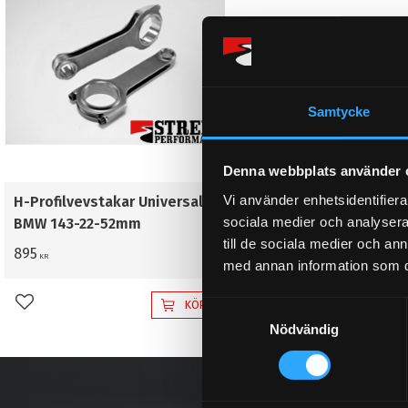
Samtycke
Denna webbplats använder 
Vi använder enhetsidentifierar
H-Profilvevstakar Universal
sociala medier och analysera 
BMW 143-22-52mm
till de sociala medier och a
895
KR
med annan information som du 
KÖP
S
Lägg till i favoriter
Nödvändig
a
m
t
y