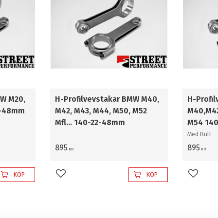
MW M20,
H-Profilvevstakar BMW M40,
H-Profi
22-48mm
M42, M43, M44, M50, M52
M40,M42
Mfl... 140-22-48mm
M54 14
Med Bult
895
895
KR
KR
KÖP
KÖP
Lägg till i favoriter
Lägg til