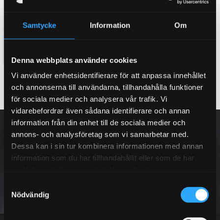
bromsok vid köp att ett D2
house vid köp av ett nytt D2
bromskit
bromskit. (Lila, Rött, Orange,
Gult & Silver)
Här kan du köpa till ett dual
Samtycke
Information
Om
Twin colour bell house, 3D
fuel bromsok bak, med två
effekt
separata hydraulik kretsar
8 995
3 995
KR
KR
Denna webbplats använder cookies
Vi använder enhetsidentifierare för att anpassa innehållet
KÖP
INFO
Lägg till i favoriter
Lägg till i favoriter
och annonserna till användarna, tillhandahålla funktioner
för sociala medier och analysera vår trafik. Vi
vidarebefordrar även sådana identifierare och annan
NYHETSBREV
information från din enhet till de sociala medier och
annons- och analysföretag som vi samarbetar med.
Dessa kan i sin tur kombinera informationen med annan
information som du har tillhandahållit eller som de har
samlat in när du har använt deras tjänster.
PRENUMERERA
S
Nödvändig
a
m
Dina personuppgifter behandlas i enlighet med vår
integritetspolicy
.
t