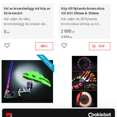
Val av bromsbelägg vid köp av
Köp till flytande bromsskiva
D2 bromskit
till ditt 330mm & 356mm
Här väljer du vilka
Här väljer du till flytande
bromsbelägg du önskar vid
bromsskiva vid köp av D2
köp av D2 bromskit
bromskit
2 000
0
KR
KR
2 500
KR
INFO
KÖP
Lägg till i favoriter
Lägg till i favoriter
D
R
I
F
T
I
N
G
&
R
A
L
Y
L
!
Tillägg för "Dual Fuel"
Köp till dubbelfärg på bell