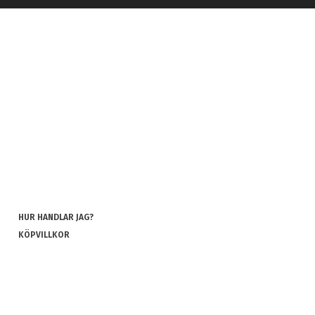
HUR HANDLAR JAG?
KÖPVILLKOR
INTEGRITETSPOLICY
COOKIES
REKLAMATION OCH RETUR