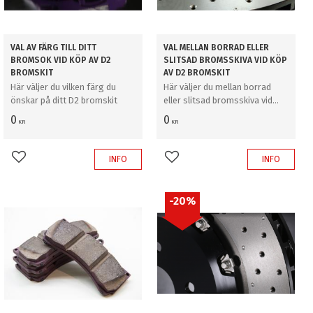
VAL AV FÄRG TILL DITT
VAL MELLAN BORRAD ELLER
BROMSOK VID KÖP AV D2
SLITSAD BROMSSKIVA VID KÖP
BROMSKIT
AV D2 BROMSKIT
Här väljer du vilken färg du
Här väljer du mellan borrad
önskar på ditt D2 bromskit
eller slitsad bromsskiva vid
köp av D2 bromskit
0
0
KR
KR
INFO
INFO
Lägg till i favoriter
Lägg till i favoriter
20
%