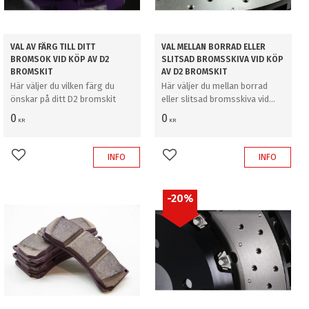
VAL AV FÄRG TILL DITT
VAL MELLAN BORRAD ELLER
BROMSOK VID KÖP AV D2
SLITSAD BROMSSKIVA VID KÖP
BROMSKIT
AV D2 BROMSKIT
Här väljer du vilken färg du
Här väljer du mellan borrad
önskar på ditt D2 bromskit
eller slitsad bromsskiva vid
köp av D2 bromskit
0
0
KR
KR
INFO
INFO
Lägg till i favoriter
Lägg till i favoriter
20
%