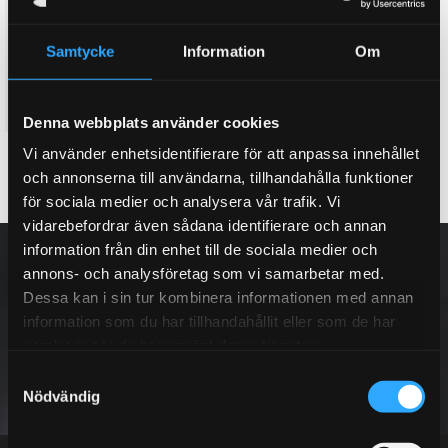
bromsok vid köp att ett D2
house vid köp av ett nytt D2
bromskit
bromskit. (Lila, Rött, Orange,
Gult & Silver)
Här kan du köpa till ett dual
Samtycke
Information
Om
Twin colour bell house, 3D
fuel bromsok bak, med två
effekt
separata hydraulik kretsar
8 995
3 995
KR
KR
Denna webbplats använder cookies
Vi använder enhetsidentifierare för att anpassa innehållet
KÖP
INFO
Lägg till i favoriter
Lägg till i favoriter
och annonserna till användarna, tillhandahålla funktioner
för sociala medier och analysera vår trafik. Vi
vidarebefordrar även sådana identifierare och annan
NYHETSBREV
information från din enhet till de sociala medier och
annons- och analysföretag som vi samarbetar med.
Dessa kan i sin tur kombinera informationen med annan
information som du har tillhandahållit eller som de har
samlat in när du har använt deras tjänster.
PRENUMERERA
S
Nödvändig
a
m
Dina personuppgifter behandlas i enlighet med vår
integritetspolicy
.
t