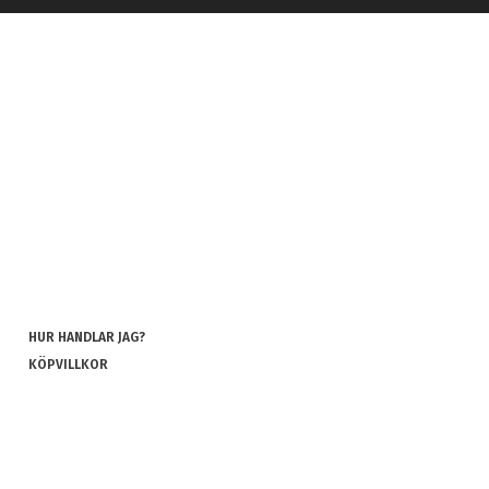
HUR HANDLAR JAG?
KÖPVILLKOR
INTEGRITETSPOLICY
COOKIES
REKLAMATION OCH RETUR