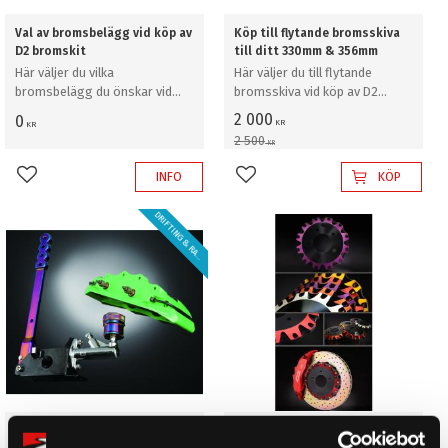
Val av bromsbelägg vid köp av
Köp till flytande bromsskiva
D2 bromskit
till ditt 330mm & 356mm
Här väljer du vilka
Här väljer du till flytande
bromsbelägg du önskar vid
bromsskiva vid köp av D2
köp av D2 bromskit
bromskit
2 000
0
KR
KR
2 500
KR
INFO
KÖP
Lägg till i favoriter
Lägg till i favoriter
D
R
I
F
T
I
N
G
&
R
A
L
Y
L
!
Tillägg för "Dual Fuel"
Köp till dubbelfärg på bell