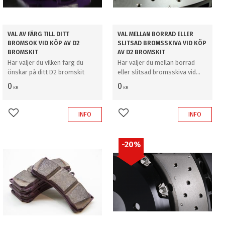
VAL AV FÄRG TILL DITT
VAL MELLAN BORRAD ELLER
BROMSOK VID KÖP AV D2
SLITSAD BROMSSKIVA VID KÖP
BROMSKIT
AV D2 BROMSKIT
Här väljer du vilken färg du
Här väljer du mellan borrad
önskar på ditt D2 bromskit
eller slitsad bromsskiva vid
köp av D2 bromskit
0
0
KR
KR
INFO
INFO
Lägg till i favoriter
Lägg till i favoriter
20
%