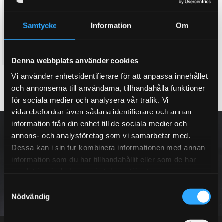
bromsok vid köp att ett D2
house vid köp av ett nytt D2
bromskit
bromskit. (Lila, Rött, Orange,
Gult & Silver)
Här kan du köpa till ett dual
Samtycke
Information
Om
Twin colour bell house, 3D
fuel bromsok bak, med två
effekt
separata hydraulik kretsar
8 995
3 995
KR
KR
Denna webbplats använder cookies
Vi använder enhetsidentifierare för att anpassa innehållet
KÖP
INFO
Lägg till i favoriter
Lägg till i favoriter
och annonserna till användarna, tillhandahålla funktioner
för sociala medier och analysera vår trafik. Vi
vidarebefordrar även sådana identifierare och annan
NYHETSBREV
information från din enhet till de sociala medier och
annons- och analysföretag som vi samarbetar med.
Dessa kan i sin tur kombinera informationen med annan
information som du har tillhandahållit eller som de har
samlat in när du har använt deras tjänster.
PRENUMERERA
S
Nödvändig
a
m
Dina personuppgifter behandlas i enlighet med vår
integritetspolicy
.
t