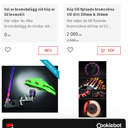
Val av bromsbelägg vid köp av
Köp till flytande bromsskiva
D2 bromskit
till ditt 330mm & 356mm
Här väljer du vilka
Här väljer du till flytande
bromsbelägg du önskar vid
bromsskiva vid köp av D2
köp av D2 bromskit
bromskit
2 000
0
KR
KR
2 500
KR
INFO
KÖP
Lägg till i favoriter
Lägg till i favoriter
D
R
I
F
T
I
N
G
&
R
A
L
Y
L
!
Tillägg för "Dual Fuel"
Köp till dubbelfärg på bell