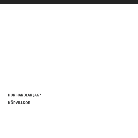
HUR HANDLAR JAG?
KÖPVILLKOR
INTEGRITETSPOLICY
COOKIES
REKLAMATION OCH RETUR