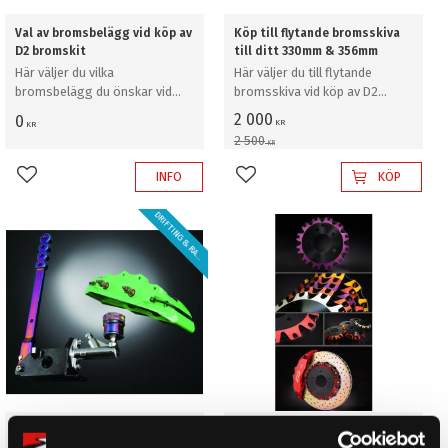
Val av bromsbelägg vid köp av
Köp till flytande bromsskiva
D2 bromskit
till ditt 330mm & 356mm
Här väljer du vilka
Här väljer du till flytande
bromsbelägg du önskar vid
bromsskiva vid köp av D2
köp av D2 bromskit
bromskit
2 000
0
KR
KR
2 500
KR
INFO
KÖP
Lägg till i favoriter
Lägg till i favoriter
D
R
I
F
T
I
N
G
&
R
A
L
Y
L
!
Tillägg för "Dual Fuel"
Köp till dubbelfärg på bell