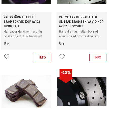
VAL AV FÄRG TILL DITT
VAL MELLAN BORRAD ELLER
BROMSOK VID KÖP AV D2
SLITSAD BROMSSKIVA VID KÖP
BROMSKIT
AV D2 BROMSKIT
Här väljer du vilken färg du
Här väljer du mellan borrad
önskar på ditt D2 bromskit
eller slitsad bromsskiva vid
köp av D2 bromskit
0
0
KR
KR
INFO
INFO
Lägg till i favoriter
Lägg till i favoriter
20
%