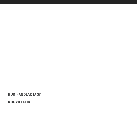
HUR HANDLAR JAG?
KÖPVILLKOR
INTEGRITETSPOLICY
COOKIES
REKLAMATION OCH RETUR