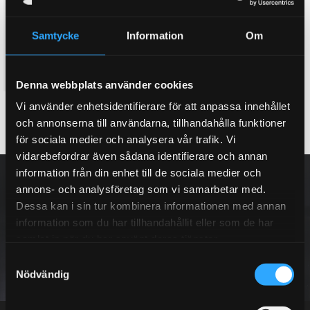
bromsok vid köp att ett D2
house vid köp av ett nytt D2
bromskit
bromskit. (Lila, Rött, Orange,
Gult & Silver)
Här kan du köpa till ett dual
Samtycke
Information
Om
Twin colour bell house, 3D
fuel bromsok bak, med två
effekt
separata hydraulik kretsar
8 995
3 995
KR
KR
Denna webbplats använder cookies
Vi använder enhetsidentifierare för att anpassa innehållet
KÖP
INFO
Lägg till i favoriter
Lägg till i favoriter
och annonserna till användarna, tillhandahålla funktioner
för sociala medier och analysera vår trafik. Vi
vidarebefordrar även sådana identifierare och annan
NYHETSBREV
information från din enhet till de sociala medier och
annons- och analysföretag som vi samarbetar med.
Dessa kan i sin tur kombinera informationen med annan
information som du har tillhandahållit eller som de har
samlat in när du har använt deras tjänster.
PRENUMERERA
S
Nödvändig
a
m
Dina personuppgifter behandlas i enlighet med vår
integritetspolicy
.
t