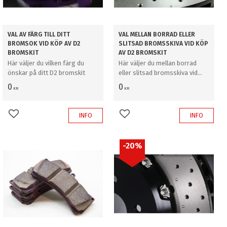
VAL AV FÄRG TILL DITT
VAL MELLAN BORRAD ELLER
BROMSOK VID KÖP AV D2
SLITSAD BROMSSKIVA VID KÖP
BROMSKIT
AV D2 BROMSKIT
Här väljer du vilken färg du
Här väljer du mellan borrad
önskar på ditt D2 bromskit
eller slitsad bromsskiva vid
köp av D2 bromskit
0
0
KR
KR
INFO
INFO
Lägg till i favoriter
Lägg till i favoriter
20
%