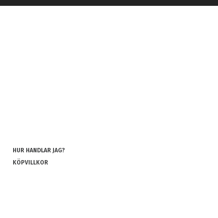
HUR HANDLAR JAG?
KÖPVILLKOR
INTEGRITETSPOLICY
COOKIES
REKLAMATION OCH RETUR