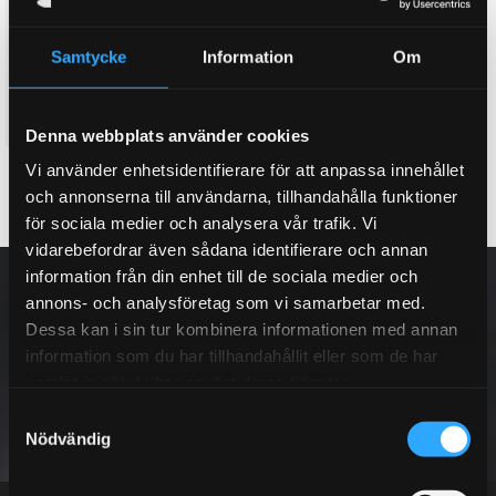
bromsok vid köp att ett D2
house vid köp av ett nytt D2
bromskit
bromskit. (Lila, Rött, Orange,
Gult & Silver)
Här kan du köpa till ett dual
Samtycke
Information
Om
Twin colour bell house, 3D
fuel bromsok bak, med två
effekt
separata hydraulik kretsar
8 995
3 995
KR
KR
Denna webbplats använder cookies
Vi använder enhetsidentifierare för att anpassa innehållet
KÖP
INFO
Lägg till i favoriter
Lägg till i favoriter
och annonserna till användarna, tillhandahålla funktioner
för sociala medier och analysera vår trafik. Vi
vidarebefordrar även sådana identifierare och annan
NYHETSBREV
information från din enhet till de sociala medier och
annons- och analysföretag som vi samarbetar med.
Dessa kan i sin tur kombinera informationen med annan
information som du har tillhandahållit eller som de har
samlat in när du har använt deras tjänster.
PRENUMERERA
S
Nödvändig
a
m
Dina personuppgifter behandlas i enlighet med vår
integritetspolicy
.
t