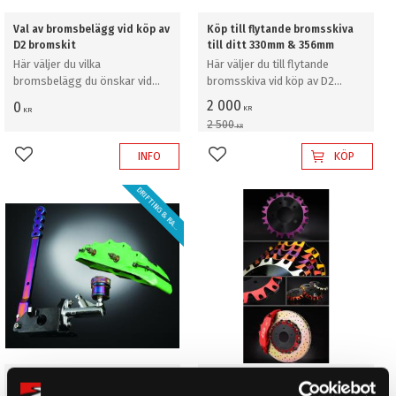
Val av bromsbelägg vid köp av
Köp till flytande bromsskiva
D2 bromskit
till ditt 330mm & 356mm
Här väljer du vilka
Här väljer du till flytande
bromsbelägg du önskar vid
bromsskiva vid köp av D2
köp av D2 bromskit
bromskit
2 000
0
KR
KR
2 500
KR
INFO
KÖP
Lägg till i favoriter
Lägg till i favoriter
D
R
I
F
T
I
N
G
&
R
A
L
Y
L
!
Tillägg för "Dual Fuel"
Köp till dubbelfärg på bell