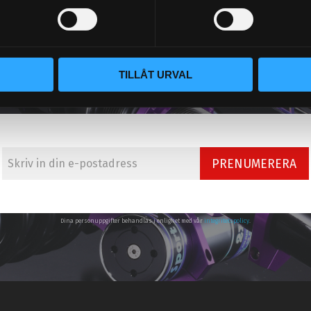
TILLÅT URVAL
NYHETSBREV
PRENUMERERA
Dina personuppgifter behandlas i enlighet med vår
integritetspolicy
.