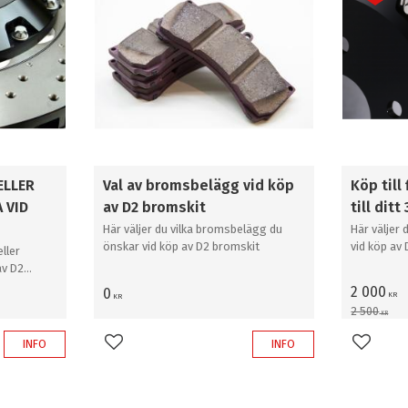
ELLER
Val av bromsbelägg vid köp
Köp till
 VID
av D2 bromskit
till di
Här väljer du vilka bromsbelägg du
Här väljer 
önskar vid köp av D2 bromskit
vid köp av
ller
av D2
2 000
0
KR
KR
2 500
KR
INFO
INFO
Lägg till i favoriter
Lägg til