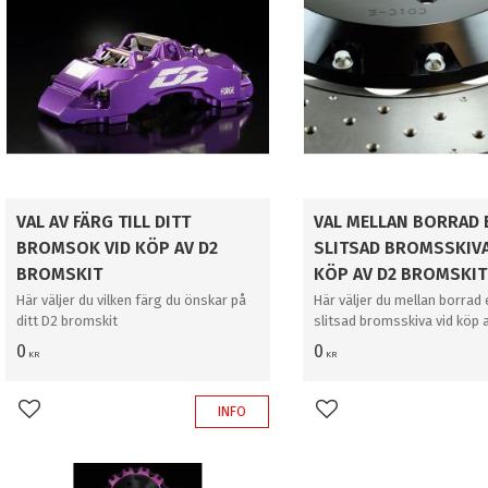
VAL AV FÄRG TILL DITT
VAL MELLAN BORRAD 
BROMSOK VID KÖP AV D2
SLITSAD BROMSSKIVA
BROMSKIT
KÖP AV D2 BROMSKIT
Här väljer du vilken färg du önskar på
Här väljer du mellan borrad e
ditt D2 bromskit
slitsad bromsskiva vid köp 
bromskit
0
0
KR
KR
INFO
Lägg till i favoriter
Lägg till i favoriter