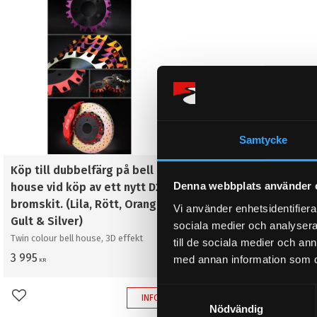
Samtycke
Köp till dubbelfärg på bell
Denna webbplats använder 
house vid köp av ett nytt D2
bromskit. (Lila, Rött, Orange,
Vi använder enhetsidentifierar
Gult & Silver)
sociala medier och analysera 
Twin colour bell house, 3D effekt
till de sociala medier och a
3 995
med annan information som du 
KR
S
INFO
Lägg till i favoriter
Nödvändig
a