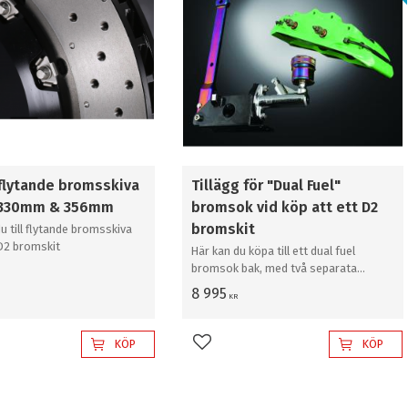
 flytande bromsskiva
Tillägg för "Dual Fuel"
tt 330mm & 356mm
bromsok vid köp att ett D2
bromskit
du till flytande bromsskiva
 D2 bromskit
Här kan du köpa till ett dual fuel
bromsok bak, med två separata
hydraulik kretsar
8 995
KR
KÖP
KÖP
l i favoriter
Lägg till i favoriter