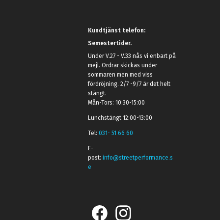
Kundtjänst telefon:
Semestertider.
Under V.27 - V.33 nås vi enbart på
mejl. Ordrar skickas under
sommaren men med viss
fördröjning. 2/7 -9/7 är det helt
stängt.
Mån-Tors: 10:30-15:00
Lunchstängt 12:00-13:00
Tel:
031- 51 66 60
E-
post:
info@streetperformance.s
e