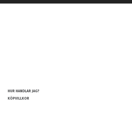
HUR HANDLAR JAG?
KÖPVILLKOR
INTEGRITETSPOLICY
COOKIES
REKLAMATION OCH RETUR