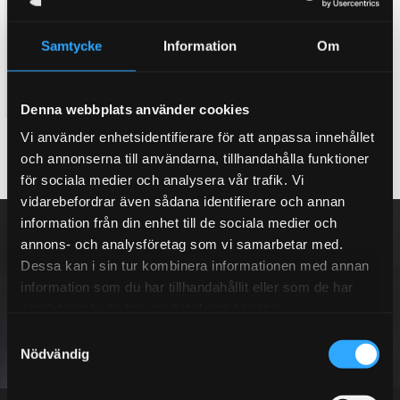
bromsok vid köp att ett D2
house vid köp av ett nytt D2
bromskit
bromskit. (Lila, Rött, Orange,
Gult & Silver)
Här kan du köpa till ett dual
Samtycke
Information
Om
Twin colour bell house, 3D
fuel bromsok bak, med två
effekt
separata hydraulik kretsar
8 995
3 995
KR
KR
Denna webbplats använder cookies
Vi använder enhetsidentifierare för att anpassa innehållet
KÖP
INFO
Lägg till i favoriter
Lägg till i favoriter
och annonserna till användarna, tillhandahålla funktioner
för sociala medier och analysera vår trafik. Vi
vidarebefordrar även sådana identifierare och annan
NYHETSBREV
information från din enhet till de sociala medier och
annons- och analysföretag som vi samarbetar med.
Dessa kan i sin tur kombinera informationen med annan
information som du har tillhandahållit eller som de har
samlat in när du har använt deras tjänster.
PRENUMERERA
S
Nödvändig
a
m
Dina personuppgifter behandlas i enlighet med vår
integritetspolicy
.
t