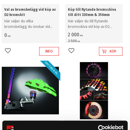
Val av bromsbelägg vid köp av
Köp till flytande bromsskiva
D2 bromskit
till ditt 330mm & 356mm
Här väljer du vilka
Här väljer du till flytande
bromsbelägg du önskar vid
bromsskiva vid köp av D2
köp av D2 bromskit
bromskit
2 000
0
KR
KR
2 500
KR
INFO
KÖP
Lägg till i favoriter
Lägg till i favoriter
D
R
I
F
T
I
N
G
&
R
A
L
Y
L
!
Tillägg för "Dual Fuel"
Köp till dubbelfärg på bell