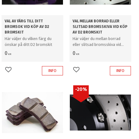
VAL AV FÄRG TILL DITT
VAL MELLAN BORRAD ELLER
BROMSOK VID KÖP AV D2
SLITSAD BROMSSKIVA VID KÖP
BROMSKIT
AV D2 BROMSKIT
Här väljer du vilken färg du
Här väljer du mellan borrad
önskar på ditt D2 bromskit
eller slitsad bromsskiva vid
köp av D2 bromskit
0
0
KR
KR
INFO
INFO
Lägg till i favoriter
Lägg till i favoriter
20
%