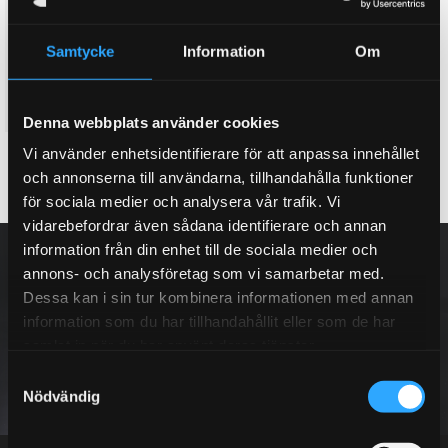
bromsok vid köp att ett D2
house vid köp av ett nytt D2
bromskit
bromskit. (Lila, Rött, Orange,
Gult & Silver)
Här kan du köpa till ett dual
Samtycke
Information
Om
Twin colour bell house, 3D
fuel bromsok bak, med två
effekt
separata hydraulik kretsar
8 995
3 995
KR
KR
Denna webbplats använder cookies
Vi använder enhetsidentifierare för att anpassa innehållet
KÖP
INFO
Lägg till i favoriter
Lägg till i favoriter
och annonserna till användarna, tillhandahålla funktioner
för sociala medier och analysera vår trafik. Vi
vidarebefordrar även sådana identifierare och annan
NYHETSBREV
information från din enhet till de sociala medier och
annons- och analysföretag som vi samarbetar med.
Dessa kan i sin tur kombinera informationen med annan
information som du har tillhandahållit eller som de har
samlat in när du har använt deras tjänster.
PRENUMERERA
S
Nödvändig
a
m
Dina personuppgifter behandlas i enlighet med vår
integritetspolicy
.
t