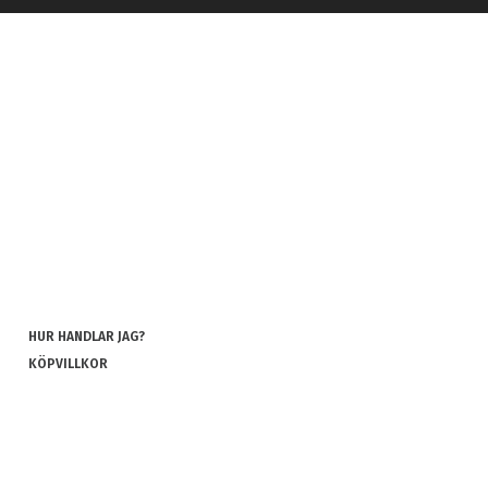
HUR HANDLAR JAG?
KÖPVILLKOR
INTEGRITETSPOLICY
COOKIES
REKLAMATION OCH RETUR