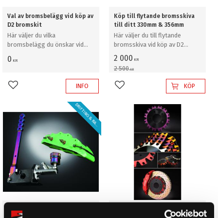
Val av bromsbelägg vid köp av
Köp till flytande bromsskiva
D2 bromskit
till ditt 330mm & 356mm
Här väljer du vilka
Här väljer du till flytande
bromsbelägg du önskar vid
bromsskiva vid köp av D2
köp av D2 bromskit
bromskit
2 000
0
KR
KR
2 500
KR
INFO
KÖP
Lägg till i favoriter
Lägg till i favoriter
D
R
I
F
T
I
N
G
&
R
A
L
Y
L
!
Tillägg för "Dual Fuel"
Köp till dubbelfärg på bell