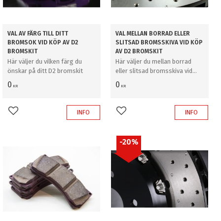
VAL AV FÄRG TILL DITT
VAL MELLAN BORRAD ELLER
BROMSOK VID KÖP AV D2
SLITSAD BROMSSKIVA VID KÖP
BROMSKIT
AV D2 BROMSKIT
Här väljer du vilken färg du
Här väljer du mellan borrad
önskar på ditt D2 bromskit
eller slitsad bromsskiva vid
köp av D2 bromskit
0
0
KR
KR
INFO
INFO
Lägg till i favoriter
Lägg till i favoriter
20
%