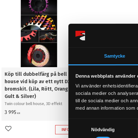
Samtycke
Köp till dubbelfärg på bell
Denna webbplats använder 
house vid köp av ett nytt D2
Vi använder enhetsidentifierar
bromskit. (Lila, Rött, Orange,
sociala medier och analysera 
Gult & Silver)
till de sociala medier och a
Twin colour bell house, 3D effekt
med annan information som du 
3 995
KR
S
Nödvändig
a
INFO
Lägg till i favoriter
m