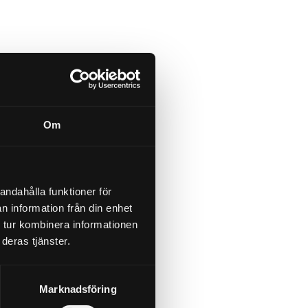
Om
andahålla funktioner för
n information från din enhet
 tur kombinera informationen
deras tjänster.
Marknadsföring