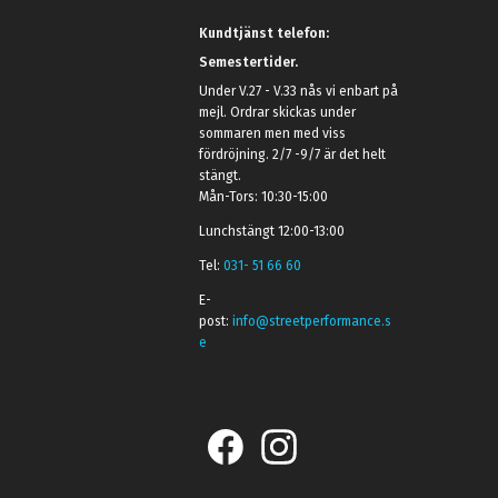
Kundtjänst telefon:
Semestertider.
Under V.27 - V.33 nås vi enbart på
mejl. Ordrar skickas under
sommaren men med viss
fördröjning. 2/7 -9/7 är det helt
stängt.
Mån-Tors: 10:30-15:00
Lunchstängt 12:00-13:00
Tel:
031- 51 66 60
E-
post:
info@streetperformance.s
e