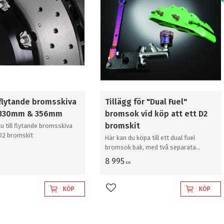
 flytande bromsskiva
Tillägg för "Dual Fuel"
tt 330mm & 356mm
bromsok vid köp att ett D2
bromskit
du till flytande bromsskiva
 D2 bromskit
Här kan du köpa till ett dual fuel
bromsok bak, med två separata
hydraulik kretsar
8 995
KR
KÖP
KÖP
l i favoriter
Lägg till i favoriter