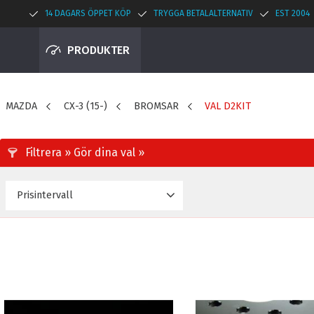
14 DAGARS ÖPPET KÖP
TRYGGA BETALALTERNATIV
EST 2004
PRODUKTER
MAZDA
CX-3 (15-)
BROMSAR
VAL D2KIT
Prisintervall
0
8 995