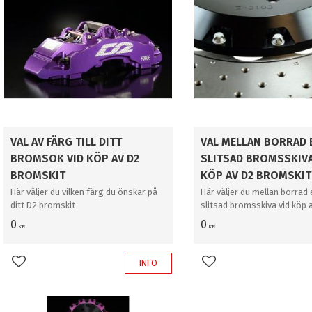
VAL AV FÄRG TILL DITT
VAL MELLAN BORRAD 
BROMSOK VID KÖP AV D2
SLITSAD BROMSSKIVA
BROMSKIT
KÖP AV D2 BROMSKIT
Här väljer du vilken färg du önskar på
Här väljer du mellan borrad e
ditt D2 bromskit
slitsad bromsskiva vid köp 
bromskit
0
0
KR
KR
INFO
Lägg till i favoriter
Lägg till i favoriter