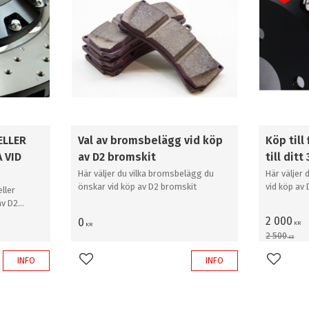
ELLER
Val av bromsbelägg vid köp
Köp till
 VID
av D2 bromskit
till di
Här väljer du vilka bromsbelägg du
Här väljer 
önskar vid köp av D2 bromskit
vid köp av
ller
av D2
2 000
0
KR
KR
2 500
KR
INFO
INFO
Lägg till i favoriter
Lägg til