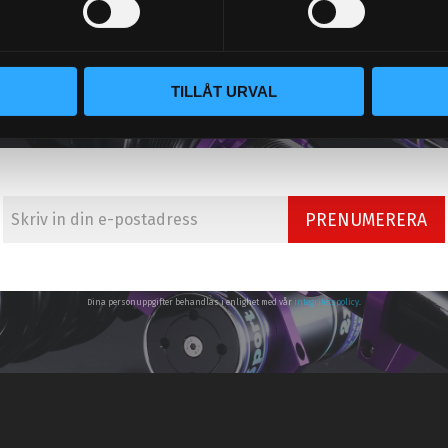
TILLÅT URVAL
NYHETSBREV
PRENUMERERA
Dina personuppgifter behandlas i enlighet med vår
integritetspolicy
.