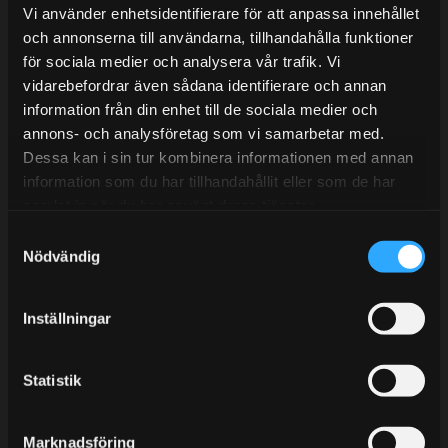
Lunchstängt 12:00-13:00
Vi använder enhetsidentifierare för att anpassa innehållet
och annonserna till användarna, tillhandahålla funktioner
Tel:
031- 51 66 60
för sociala medier och analysera vår trafik. Vi
E-post:
info@streetperformance.se
vidarebefordrar även sådana identifierare och annan
information från din enhet till de sociala medier och
annons- och analysföretag som vi samarbetar med.
Dessa kan i sin tur kombinera informationen med annan
information som du har tillhandahållit eller som de har
samlat in när du har använt deras tjänster.
BLOGG
S
KUNSKAPSCENTER
Nödvändig
a
m
KONTAKTA OSS
t
Inställningar
KUNDTJÄNST
y
c
MINA SIDOR
k
Statistik
e
s
Marknadsföring