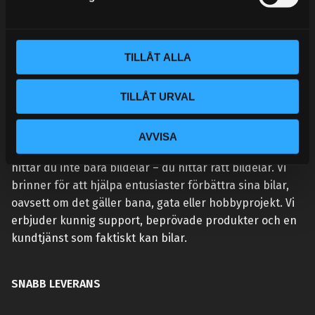
v
a
l
TILLÅT ALLA
TILLÅT URVAL
VÅR AFFÄRSIDÉ ÄR ENKEL:
AVVISA
Vi lever och andas prestanda. Hos Street Performance
hittar du inte bara bildelar – du hittar rätt bildelar. Vi
brinner för att hjälpa entusiaster förbättra sina bilar,
oavsett om det gäller bana, gata eller hobbyprojekt. Vi
erbjuder kunnig support, beprövade produkter och en
kundtjänst som faktiskt kan bilar.
SNABB LEVERANS