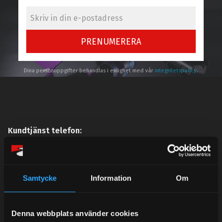
PRENUMERERA
Dina personuppgifter behandlas i enlighet med vår
integritetspolicy
.
Kundtjänst telefon:
Semestertider.
Under V.27 - V.33 nås vi enbart på mejl. Ordrar skickas
under sommaren men med viss fördröjning. 2/7 -9/7 är
Samtycke
Information
Om
det helt stängt.
Mån-Tors: 10:30-15:00
Denna webbplats använder cookies