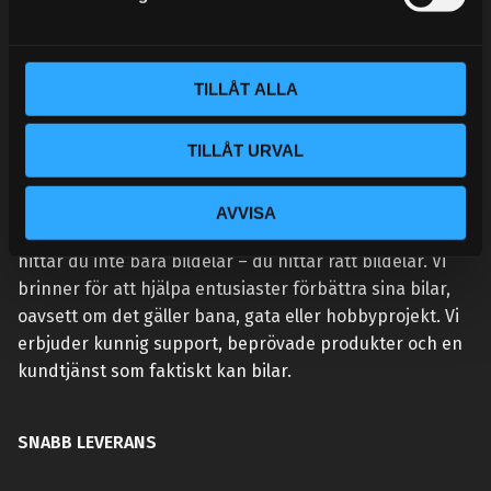
v
a
l
TILLÅT ALLA
TILLÅT URVAL
VÅR AFFÄRSIDÉ ÄR ENKEL:
AVVISA
Vi lever och andas prestanda. Hos Street Performance
hittar du inte bara bildelar – du hittar rätt bildelar. Vi
brinner för att hjälpa entusiaster förbättra sina bilar,
oavsett om det gäller bana, gata eller hobbyprojekt. Vi
erbjuder kunnig support, beprövade produkter och en
kundtjänst som faktiskt kan bilar.
SNABB LEVERANS