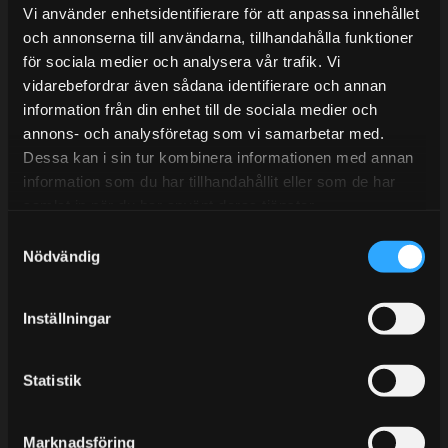
Lunchstängt 12:00-13:00
Vi använder enhetsidentifierare för att anpassa innehållet
och annonserna till användarna, tillhandahålla funktioner
Tel:
031- 51 66 60
för sociala medier och analysera vår trafik. Vi
E-post:
info@streetperformance.se
vidarebefordrar även sådana identifierare och annan
information från din enhet till de sociala medier och
annons- och analysföretag som vi samarbetar med.
Dessa kan i sin tur kombinera informationen med annan
information som du har tillhandahållit eller som de har
samlat in när du har använt deras tjänster.
BLOGG
S
KUNSKAPSCENTER
Nödvändig
a
m
KONTAKTA OSS
t
Inställningar
KUNDTJÄNST
y
c
MINA SIDOR
k
Statistik
e
s
Marknadsföring