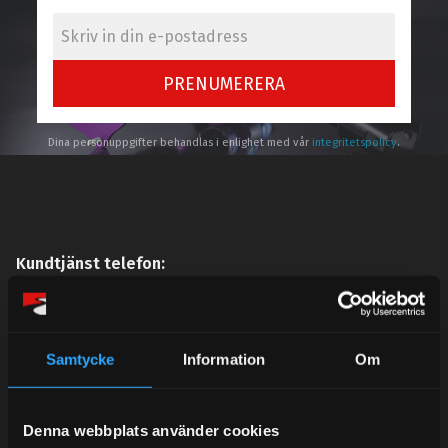
PRENUMERERA
Dina personuppgifter behandlas i enlighet med vår
integritetspolicy
.
Kundtjänst telefon:
Semestertider.
Under V.27 - V.33 nås vi enbart på mejl. Ordrar skickas
under sommaren men med viss fördröjning. 2/7 -9/7 är
Samtycke
Information
Om
det helt stängt.
Mån-Tors: 10:30-15:00
Denna webbplats använder cookies