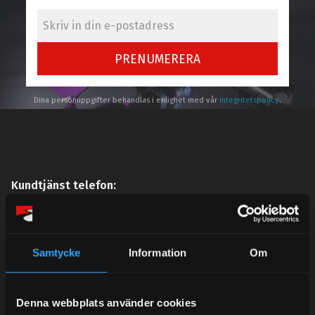
PRENUMERERA
Dina personuppgifter behandlas i enlighet med vår
integritetspolicy
.
Kundtjänst telefon:
Semestertider.
Under V.27 - V.33 nås vi enbart på mejl. Ordrar skickas
under sommaren men med viss fördröjning. 2/7 -9/7 är
Samtycke
Information
Om
det helt stängt.
Mån-Tors: 10:30-15:00
Denna webbplats använder cookies