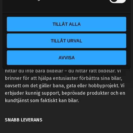
v
a
l
TILLÅT ALLA
TILLÅT URVAL
VÅR AFFÄRSIDÉ ÄR ENKEL:
AVVISA
Vi lever och andas prestanda. Hos Street Performance
hittar du inte bara bildelar – du hittar rätt bildelar. Vi
brinner för att hjälpa entusiaster förbättra sina bilar,
oavsett om det gäller bana, gata eller hobbyprojekt. Vi
erbjuder kunnig support, beprövade produkter och en
kundtjänst som faktiskt kan bilar.
SNABB LEVERANS