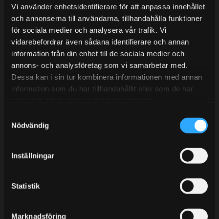
Lunchstängt 12:00-13:00
Vi använder enhetsidentifierare för att anpassa innehållet
och annonserna till användarna, tillhandahålla funktioner
Tel:
031- 51 66 60
för sociala medier och analysera vår trafik. Vi
E-post:
info@streetperformance.se
vidarebefordrar även sådana identifierare och annan
information från din enhet till de sociala medier och
annons- och analysföretag som vi samarbetar med.
Dessa kan i sin tur kombinera informationen med annan
information som du har tillhandahållit eller som de har
samlat in när du har använt deras tjänster.
BLOGG
S
KUNSKAPSCENTER
Nödvändig
a
m
KONTAKTA OSS
t
Inställningar
KUNDTJÄNST
y
c
MINA SIDOR
k
Statistik
e
s
Marknadsföring