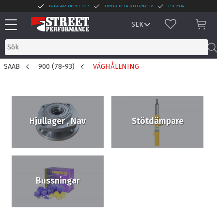
14 DAGARS ÖPPET KÖP
TRYGGA BETALALTERNATIV
EST 2004
Meny
FAVORITER
KUN
SAAB
900 (78-93)
VÄGHÅLLNING
Hjullager , Nav
Stötdämpare
Bussningar