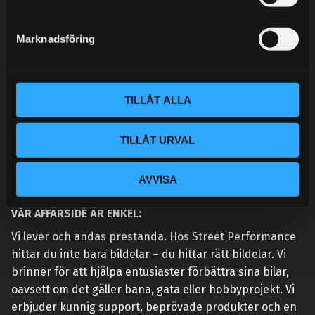
e
MINA SIDOR
s
Marknadsföring
v
a
l
TILLÅT ALLA
TILLÅT URVAL
AVVISA
VÅR AFFÄRSIDÉ ÄR ENKEL:
Vi lever och andas prestanda. Hos Street Performance
hittar du inte bara bildelar – du hittar rätt bildelar. Vi
brinner för att hjälpa entusiaster förbättra sina bilar,
oavsett om det gäller bana, gata eller hobbyprojekt. Vi
erbjuder kunnig support, beprövade produkter och en