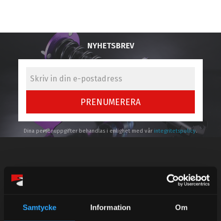
NYHETSBREV
PRENUMERERA
Dina personuppgifter behandlas i enlighet med vår
integritetspolicy
.
Kundtjänst telefon:
Semestertider.
Samtycke
Information
Om