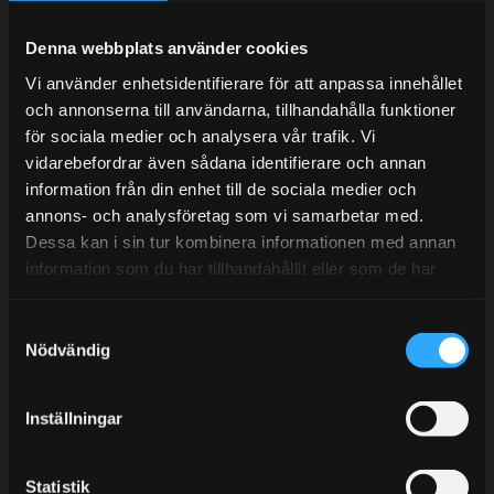
Under V.27 - V.33 nås vi enbart på mejl. Ordrar skickas
under sommaren men med viss fördröjning. 2/7 -9/7 är
Denna webbplats använder cookies
det helt stängt.
Vi använder enhetsidentifierare för att anpassa innehållet
Mån-Tors: 10:30-15:00
och annonserna till användarna, tillhandahålla funktioner
Lunchstängt 12:00-13:00
för sociala medier och analysera vår trafik. Vi
vidarebefordrar även sådana identifierare och annan
Tel:
031- 51 66 60
information från din enhet till de sociala medier och
annons- och analysföretag som vi samarbetar med.
E-post:
info@streetperformance.se
Dessa kan i sin tur kombinera informationen med annan
information som du har tillhandahållit eller som de har
samlat in när du har använt deras tjänster.
S
Nödvändig
a
BLOGG
m
t
KUNSKAPSCENTER
Inställningar
y
KONTAKTA OSS
c
k
Statistik
KUNDTJÄNST