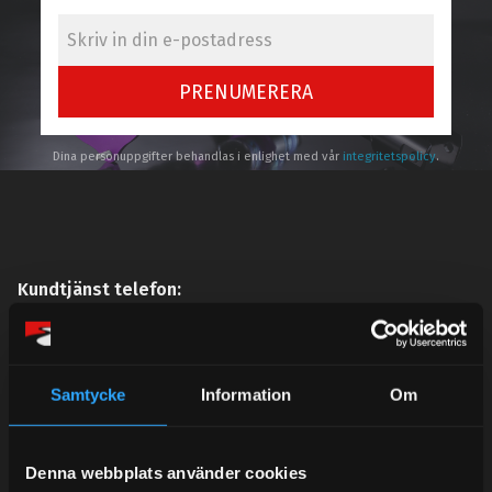
PRENUMERERA
Dina personuppgifter behandlas i enlighet med vår
integritetspolicy
.
Kundtjänst telefon:
Semestertider.
Under V.27 - V.33 nås vi enbart på mejl. Ordrar skickas
under sommaren men med viss fördröjning. 2/7 -9/7 är
Samtycke
Information
Om
det helt stängt.
Mån-Tors: 10:30-15:00
Denna webbplats använder cookies