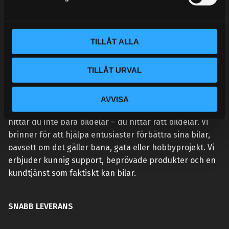
v
a
l
TILLÅT ALLA
TILLÅT URVAL
VÅR AFFÄRSIDÉ ÄR ENKEL:
AVVISA
Vi lever och andas prestanda. Hos Street Performance
hittar du inte bara bildelar – du hittar rätt bildelar. Vi
brinner för att hjälpa entusiaster förbättra sina bilar,
oavsett om det gäller bana, gata eller hobbyprojekt. Vi
erbjuder kunnig support, beprövade produkter och en
kundtjänst som faktiskt kan bilar.
SNABB LEVERANS