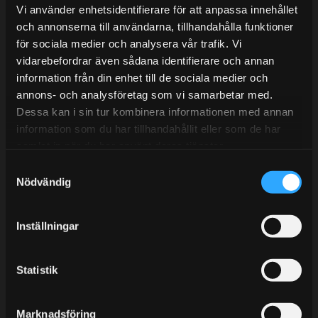
Lunchstängt 12:00-13:00
Vi använder enhetsidentifierare för att anpassa innehållet
och annonserna till användarna, tillhandahålla funktioner
Tel:
031- 51 66 60
för sociala medier och analysera vår trafik. Vi
E-post:
info@streetperformance.se
vidarebefordrar även sådana identifierare och annan
information från din enhet till de sociala medier och
annons- och analysföretag som vi samarbetar med.
Dessa kan i sin tur kombinera informationen med annan
information som du har tillhandahållit eller som de har
samlat in när du har använt deras tjänster.
BLOGG
S
KUNSKAPSCENTER
Nödvändig
a
m
KONTAKTA OSS
t
Inställningar
KUNDTJÄNST
y
c
MINA SIDOR
k
Statistik
e
s
Marknadsföring