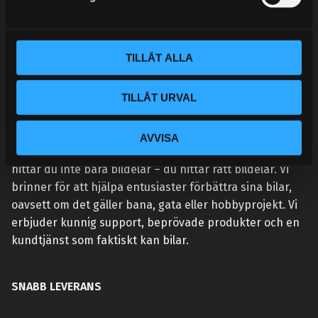
v
a
l
TILLÅT ALLA
TILLÅT URVAL
VÅR AFFÄRSIDÉ ÄR ENKEL:
AVVISA
Vi lever och andas prestanda. Hos Street Performance
hittar du inte bara bildelar – du hittar rätt bildelar. Vi
brinner för att hjälpa entusiaster förbättra sina bilar,
oavsett om det gäller bana, gata eller hobbyprojekt. Vi
erbjuder kunnig support, beprövade produkter och en
kundtjänst som faktiskt kan bilar.
SNABB LEVERANS