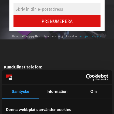
PRENUMERERA
Dina personuppgifter behandlas i enlighet med vår
integritetspolicy
.
Kundtjänst telefon:
Semestertider.
Under V.27 - V.33 nås vi enbart på mejl. Ordrar skickas
under sommaren men med viss fördröjning. 2/7 -9/7 är
Samtycke
Information
Om
det helt stängt.
Mån-Tors: 10:30-15:00
Denna webbplats använder cookies