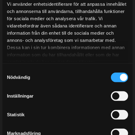
Lunchstängt 12:00-13:00
Vi använder enhetsidentifierare för att anpassa innehållet
och annonserna till användarna, tillhandahålla funktioner
Tel:
031- 51 66 60
för sociala medier och analysera vår trafik. Vi
E-post:
info@streetperformance.se
vidarebefordrar även sådana identifierare och annan
information från din enhet till de sociala medier och
annons- och analysföretag som vi samarbetar med.
Dessa kan i sin tur kombinera informationen med annan
information som du har tillhandahållit eller som de har
samlat in när du har använt deras tjänster.
BLOGG
S
KUNSKAPSCENTER
Nödvändig
a
m
KONTAKTA OSS
t
Inställningar
KUNDTJÄNST
y
c
MINA SIDOR
k
Statistik
e
s
Marknadsföring