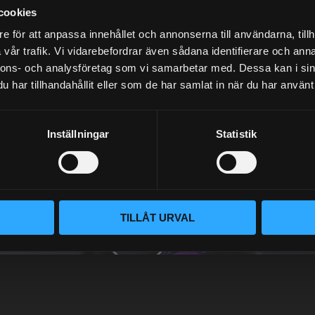
cookies
e för att anpassa innehållet och annonserna till användarna, tillh
vår trafik. Vi vidarebefordrar även sådana identifierare och anna
NYHETSBREV
nnons- och analysföretag som vi samarbetar med. Dessa kan i sin
har tillhandahållit eller som de har samlat in när du har använt 
Inställningar
Statistik
PRENUMERERA
Dina personuppgifter behandlas i enlighet med vår
integritetspolicy
.
TILLÅT URVAL