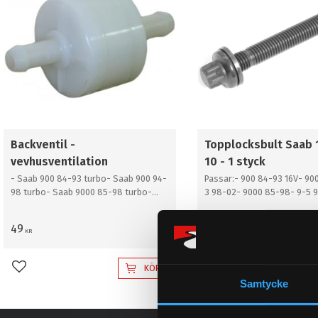
Backventil -
Topplocksbult Saab 
vevhusventilation
10 - 1 styck
- Saab 900 84-93 turbo- Saab 900 94-
Passar:- 900 84-93 16V- 90
98 turbo- Saab 9000 85-98 turbo-
3 98-02- 9000 85-98- 9-5 
Saab 9-3 98-03 (svart tändkassett)-
Saab 9-5 98-03
49
32
KR
KR
KÖP
Lägg till i favoriter
Lägg till i favoriter
Samtycke