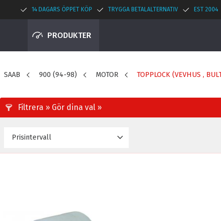
14 DAGARS ÖPPET KÖP
TRYGGA BETALALTERNATIV
EST 2004
PRODUKTER
SAAB
900 (94-98)
MOTOR
TOPPLOCK (VEVHUS , BUL
Prisintervall
32
289