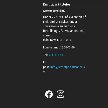
Kundtjänst telefon:
Semestertider.
Under V.27 - V.33 nås vi enbart på
mejl. Ordrar skickas under
sommaren men med viss
fördröjning. 2/7 -9/7 är det helt
stängt.
Mån-Tors: 10:30-15:00
Lunchstängt 12:00-13:00
Tel:
031- 51 66 60
E-
post:
info@streetperformance.s
e