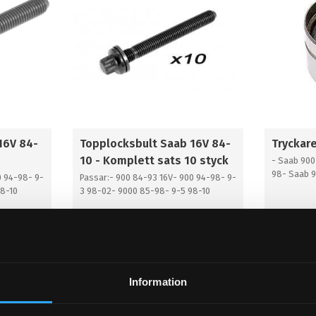
16V 84-
Topplocksbult Saab 16V 84-
Tryckare
10 - Komplett sats 10 styck
- Saab 900
98- Saab 
0 94-98- 9-
Passar:- 900 84-93 16V- 900 94-98- 9-
02- Saab 9
98-10
3 98-02- 9000 85-98- 9-5 98-10
289
198
KR
KR
KÖP
KÖP
Lägg till i favoriter
Lägg til
Information