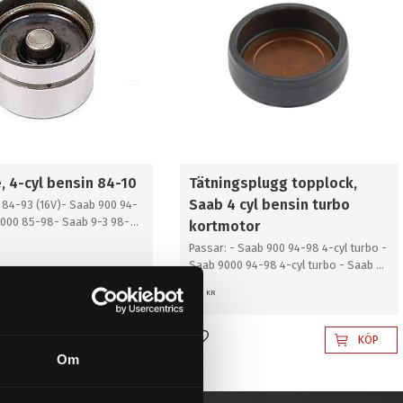
, 4-cyl bensin 84-10
Tätningsplugg topplock,
Saab 4 cyl bensin turbo
 84-93 (16V)- Saab 900 94-
9000 85-98- Saab 9-3 98-
kortmotor
-5 98-10
Passar: - Saab 900 94-98 4-cyl turbo -
Saab 9000 94-98 4-cyl turbo​ - Saab 9-
3 98-03 4-cyl bensinturbo​ - Saab 9-5
36
KR
98-10 4-cyl bensinturbo
KÖP
KÖP
l i favoriter
Lägg till i favoriter
Om