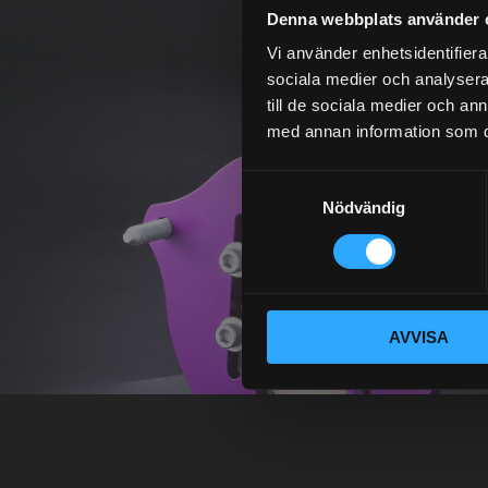
Denna webbplats använder 
Vi använder enhetsidentifierar
sociala medier och analysera 
till de sociala medier och a
med annan information som du 
S
Nödvändig
a
m
t
y
c
AVVISA
k
e
s
v
a
l