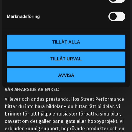
e
MINA SIDOR
s
Marknadsföring
v
a
l
TILLÅT ALLA
TILLÅT URVAL
AVVISA
VÅR AFFÄRSIDÉ ÄR ENKEL:
Vi lever och andas prestanda. Hos Street Performance
hittar du inte bara bildelar – du hittar rätt bildelar. Vi
brinner för att hjälpa entusiaster förbättra sina bilar,
oavsett om det gäller bana, gata eller hobbyprojekt. Vi
erbjuder kunnig support, beprövade produkter och en