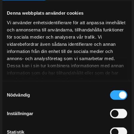
Under V.27 - V.33 nås vi enbart på mejl. Ordrar skickas
under sommaren men med viss fördröjning. 2/7 -9/7 är
Denna webbplats använder cookies
det helt stängt.
Vi använder enhetsidentifierare för att anpassa innehållet
Mån-Tors: 10:30-15:00
och annonserna till användarna, tillhandahålla funktioner
Lunchstängt 12:00-13:00
för sociala medier och analysera vår trafik. Vi
vidarebefordrar även sådana identifierare och annan
Tel:
031- 51 66 60
information från din enhet till de sociala medier och
annons- och analysföretag som vi samarbetar med.
E-post:
info@streetperformance.se
Dessa kan i sin tur kombinera informationen med annan
information som du har tillhandahållit eller som de har
samlat in när du har använt deras tjänster.
S
Nödvändig
a
BLOGG
m
t
KUNSKAPSCENTER
Inställningar
y
KONTAKTA OSS
c
k
Statistik
KUNDTJÄNST