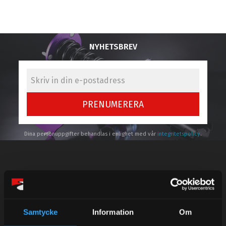
NYHETSBREV
PRENUMERERA
Dina personuppgifter behandlas i enlighet med vår
integritetspolicy
.
Kundtjänst telefon:
Semestertider.
Samtycke
Information
Om