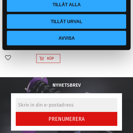
TILLÅT ALLA
Tändstift NGK Saab 900,
TILLÅT URVAL
9000, 9-3 utan turbo
- Saab 900 16i 88-93- Saab
900 2,0i 94-98- Saab 9000
AVVISA
(utan tändkassett) 86-93-
49
KR
Saab 9-3 2,0i 98-00
KÖP
Lägg till i favoriter
NYHETSBREV
PRENUMERERA