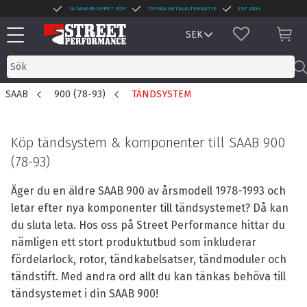
14 DAGARS ÖPPET KÖP
TRYGGA BETALALTERNATIV
EST 2004
Meny
FAVORITER
KUN
SAAB
900 (78-93)
TÄNDSYSTEM
Köp tändsystem & komponenter till SAAB 900
(78-93)
Äger du en äldre SAAB 900 av årsmodell 1978-1993 och
letar efter nya komponenter till tändsystemet? Då kan
du sluta leta. Hos oss på Street Performance hittar du
nämligen ett stort produktutbud som inkluderar
fördelarlock, rotor, tändkabelsatser, tändmoduler och
tändstift. Med andra ord allt du kan tänkas behöva till
tändsystemet i din SAAB 900!