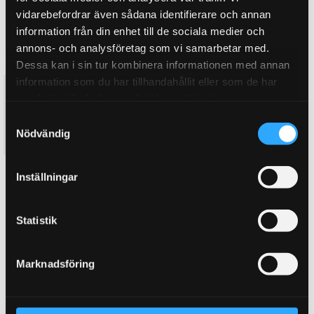
vidarebefordrar även sådana identifierare och annan
information från din enhet till de sociala medier och
annons- och analysföretag som vi samarbetar med.
Dessa kan i sin tur kombinera informationen med annan
information som du har tillhandahållit eller som de har
Tändmodul Saab 900
Tändstift NGK Saab 900, 9000
samlat in när du har använt deras tjänster.
- Saab 900 (Alla 2.0i 16V & 2.1i
- Saab 900 Turbo 16 84-93-
16V) 90-93
Saab 9000 Turbo (utan
S
tändkassett) 85-89
Nödvändig
459
67
a
KR
KR
m
t
KÖP
KÖP
Inställningar
Lägg till i favoriter
Lägg till i favoriter
y
c
k
Statistik
e
s
Marknadsföring
v
a
l