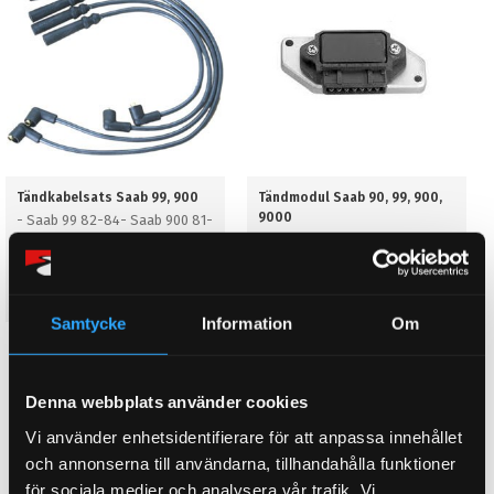
Tändkabelsats Saab 99, 900
Tändmodul Saab 90, 99, 900,
9000
- Saab 99 82-84- Saab 900 81-
- Saab 90 Alla- Saab 99 Endast
89
1984- Saab 900 8V 81-89 / 16V
86-88- Saab 9000 2.0 i 16V 86-
419
369
KR
KR
89
Samtycke
Information
Om
KÖP
KÖP
Lägg till i favoriter
Lägg till i favoriter
Denna webbplats använder cookies
Vi använder enhetsidentifierare för att anpassa innehållet
och annonserna till användarna, tillhandahålla funktioner
för sociala medier och analysera vår trafik. Vi