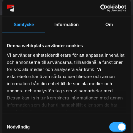
Dina personuppgifter behandlas i enlighet med vår
integritetspolicy
.
Samtycke
Information
Om
Denna webbplats använder cookies
Kundtjänst telefon:
Vi använder enhetsidentifierare för att anpassa innehållet
Semestertider.
och annonserna till användarna, tillhandahålla funktioner
Under V.27 - V.33 nås vi enbart på mejl. Ordrar skickas
för sociala medier och analysera vår trafik. Vi
under sommaren men med viss fördröjning. 2/7 -9/7 är
vidarebefordrar även sådana identifierare och annan
det helt stängt.
information från din enhet till de sociala medier och
Mån-Tors: 10:30-15:00
annons- och analysföretag som vi samarbetar med.
Dessa kan i sin tur kombinera informationen med annan
Lunchstängt 12:00-13:00
information som du har tillhandahållit eller som de har
samlat in när du har använt deras tjänster.
Tel:
031- 51 66 60
S
E-post:
info@streetperformance.se
Nödvändig
a