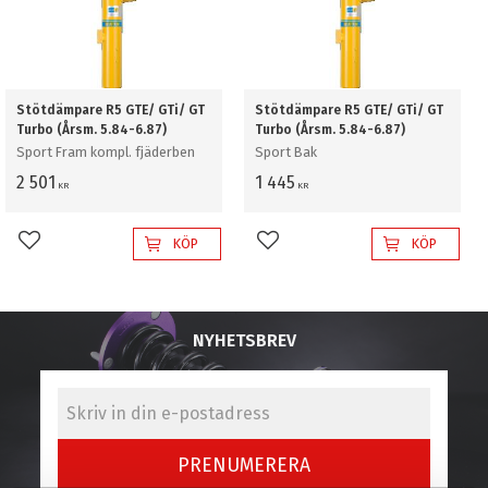
Stötdämpare R5 GTE/ GTi/ GT
Stötdämpare R5 GTE/ GTi/ GT
Turbo (Årsm. 5.84-6.87)
Turbo (Årsm. 5.84-6.87)
Sport Fram kompl. fjäderben
Sport Bak
2 501
1 445
KR
KR
KÖP
KÖP
Lägg till i favoriter
Lägg till i favoriter
NYHETSBREV
PRENUMERERA