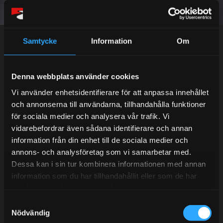
Dina personuppgifter behandlas i enlighet med vår
integritetspolicy
.
Samtycke
Information
Om
Denna webbplats använder cookies
Kundtjänst telefon:
Vi använder enhetsidentifierare för att anpassa innehållet
Semestertider.
och annonserna till användarna, tillhandahålla funktioner
Under V.27 - V.33 nås vi enbart på mejl. Ordrar skickas
för sociala medier och analysera vår trafik. Vi
under sommaren men med viss fördröjning. 2/7 -9/7 är
vidarebefordrar även sådana identifierare och annan
det helt stängt.
information från din enhet till de sociala medier och
Mån-Tors: 10:30-15:00
annons- och analysföretag som vi samarbetar med.
Dessa kan i sin tur kombinera informationen med annan
Lunchstängt 12:00-13:00
information som du har tillhandahållit eller som de har
samlat in när du har använt deras tjänster.
Tel:
031- 51 66 60
S
E-post:
info@streetperformance.se
Nödvändig
a