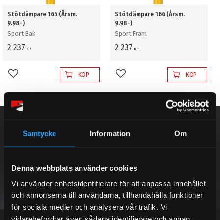
Stötdämpare 166 (Årsm.
Stötdämpare 166 (Årsm.
9.98-)
9.98-)
Sport Bak
Sport Fram
2 237
2 237
KR
KR
KÖP
KÖP
Lägg till i favoriter
Lägg till i favoriter
NYHETSBREV
Samtycke
Information
Om
Denna webbplats använder cookies
PRENUMERERA
Vi använder enhetsidentifierare för att anpassa innehållet
och annonserna till användarna, tillhandahålla funktioner
Dina personuppgifter behandlas i enlighet med vår
integritetspolicy
.
för sociala medier och analysera vår trafik. Vi
vidarebefordrar även sådana identifierare och annan