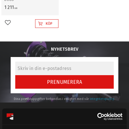
1 211
KR
KÖP
Lägg till i favoriter
NYHETSBREV
PRENUMERERA
Dina personuppgifter behandlas i enlighet med vår
integritetspolicy
.