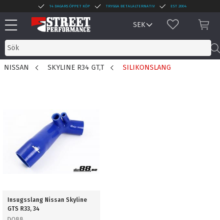
14 DAGARS ÖPPET KÖP
TRYGGA BETALALTERNATIV
EST 2004
Meny
FAVORITER
KUN
NISSAN
SKYLINE R34 GT,T
SILIKONSLANG
Insugsslang Nissan Skyline
GTS R33, 34
DO88