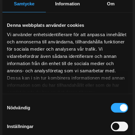
Samtycke
Information
Om
Kundtjänst telefon:
Semestertider.
Denna webbplats använder cookies
Under V.27 - V.33 nås vi enbart på mejl. Ordrar skickas
under sommaren men med viss fördröjning. 2/7 -9/7 är
Vi använder enhetsidentifierare för att anpassa innehållet
det helt stängt.
och annonserna till användarna, tillhandahålla funktioner
Mån-Tors: 10:30-15:00
för sociala medier och analysera vår trafik. Vi
vidarebefordrar även sådana identifierare och annan
Lunchstängt 12:00-13:00
information från din enhet till de sociala medier och
annons- och analysföretag som vi samarbetar med.
Tel:
031- 51 66 60
Dessa kan i sin tur kombinera informationen med annan
information som du har tillhandahållit eller som de har
E-post:
info@streetperformance.se
samlat in när du har använt deras tjänster.
S
Nödvändig
a
m
t
Inställningar
BLOGG
y