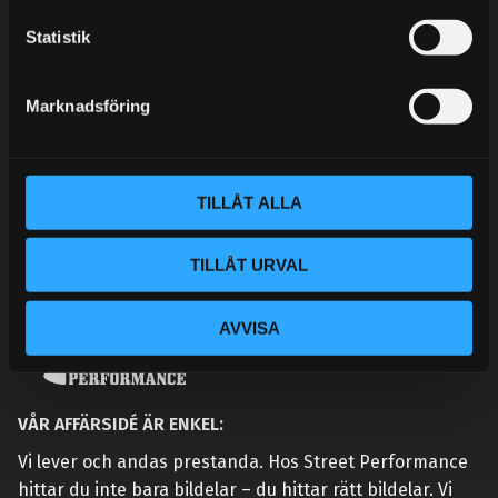
KUNSKAPSCENTER
c
k
Statistik
KONTAKTA OSS
e
KUNDTJÄNST
s
Marknadsföring
v
MINA SIDOR
a
l
TILLÅT ALLA
TILLÅT URVAL
AVVISA
VÅR AFFÄRSIDÉ ÄR ENKEL:
Vi lever och andas prestanda. Hos Street Performance
hittar du inte bara bildelar – du hittar rätt bildelar. Vi