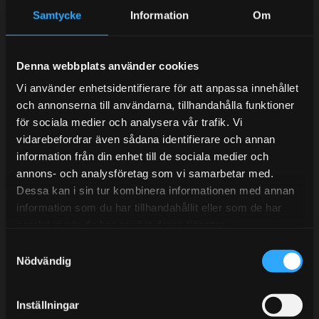
Samtycke
Information
Om
Kundtjänst telefon:
Semestertider.
Denna webbplats använder cookies
Under V.27 - V.33 nås vi enbart på mejl. Ordrar skickas
Vi använder enhetsidentifierare för att anpassa innehållet
under sommaren men med viss fördröjning. 2/7 -9/7 är
och annonserna till användarna, tillhandahålla funktioner
det helt stängt.
för sociala medier och analysera vår trafik. Vi
Mån-Tors: 10:30-15:00
vidarebefordrar även sådana identifierare och annan
Lunchstängt 12:00-13:00
information från din enhet till de sociala medier och
annons- och analysföretag som vi samarbetar med.
Tel:
031- 51 66 60
Dessa kan i sin tur kombinera informationen med annan
information som du har tillhandahållit eller som de har
E-post:
info@streetperformance.se
samlat in när du har använt deras tjänster.
S
Nödvändig
a
m
t
Inställningar
BLOGG
y