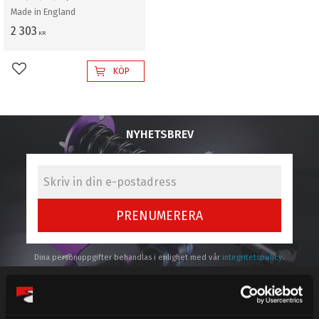
Made in England
2 303
KR
KÖP
Lägg till i favoriter
NYHETSBREV
PRENUMERERA
Dina personuppgifter behandlas i enlighet med vår
integritetspolicy
.