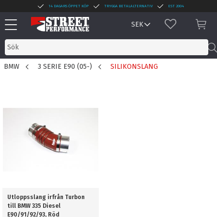
14 DAGARS ÖPPET KÖP
TRYGGA BETALALTERNATIV
EST 2004
Meny
FAVORITER
KUN
BMW
3 SERIE E90 (05-)
SILIKONSLANG
Utloppsslang irfrån Turbon
till BMW 335 Diesel
E90/91/92/93, Röd