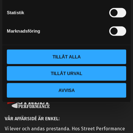
c
KUNSKAPSCENTER
k
Statistik
KONTAKTA OSS
e
s
KUNDTJÄNST
Marknadsföring
v
MINA SIDOR
a
l
TILLÅT ALLA
TILLÅT URVAL
AVVISA
VÅR AFFÄRSIDÉ ÄR ENKEL:
Vi lever och andas prestanda. Hos Street Performance