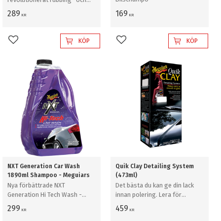
polishprodukter med vår
289
169
KR
KR
Ultimate Compound™
KÖP
KÖP
Lägg till i favoriter
Lägg till i favoriter
NXT Generation Car Wash
Quik Clay Detailing System
1890ml Shampoo - Meguiars
(473ml)
Nya förbättrade NXT
Det bästa du kan ge din lack
Generation Hi Tech Wash -
innan polering. Lera för
1890ml
djuprengörning
299
459
KR
KR