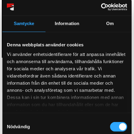
Samtycke
Information
Om
Denna webbplats använder cookies
Vi använder enhetsidentifierare för att anpassa innehållet
och annonserna till användarna, tillhandahålla funktioner
ULTIMATE WASH & WAX
Ultimate Wash & Wax 473 ml
för sociala medier och analysera vår trafik. Vi
1,42 L
Vårat mest glansgivande
vidarebefordrar även sådana identifierare och annan
schampo! Vax vid varje tvätt!
information från din enhet till de sociala medier och
259
169
KR
KR
annons- och analysföretag som vi samarbetar med.
Dessa kan i sin tur kombinera informationen med annan
KÖP
KÖP
Lägg till i favoriter
Lägg till i favoriter
information som du har tillhandahållit eller som de har
samlat in när du har använt deras tjänster.
10
%
S
Nödvändig
a