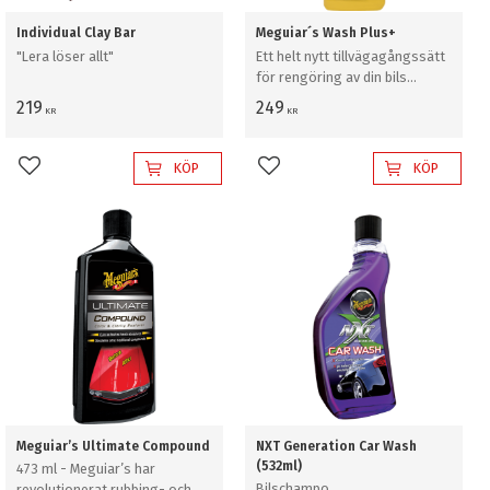
Individual Clay Bar
Meguiar´s Wash Plus+
"Lera löser allt"
Ett helt nytt tillvägagångssätt
för rengöring av din bils
exteriör.
219
249
KR
KR
KÖP
KÖP
Lägg till i favoriter
Lägg till i favoriter
Meguiar’s Ultimate Compound
NXT Generation Car Wash
(532ml)
473 ml - Meguiar’s har
Bilschampo
revolutionerat rubbing- och