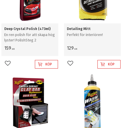
Deep Crystal Polish (473ml)
Detailing Mitt
En ren polish för att skapa hög
Perfekt för interiören!
lyster! PolishSteg 2
159
129
KR
KR
KÖP
KÖP
Lägg till i favoriter
Lägg till i favoriter