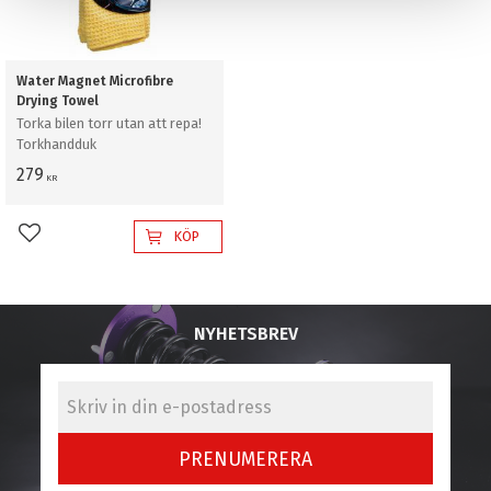
Water Magnet Microfibre
Drying Towel
Torka bilen torr utan att repa!
Torkhandduk
279
KR
KÖP
Lägg till i favoriter
NYHETSBREV
PRENUMERERA