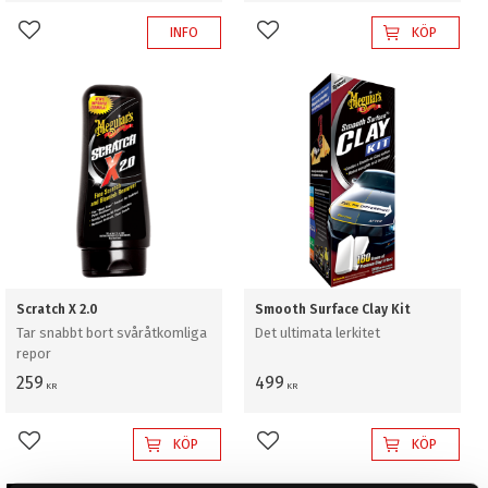
INFO
KÖP
Lägg till i favoriter
Lägg till i favoriter
Scratch X 2.0
Smooth Surface Clay Kit
Tar snabbt bort svåråtkomliga
Det ultimata lerkitet
repor
259
499
KR
KR
KÖP
KÖP
Lägg till i favoriter
Lägg till i favoriter