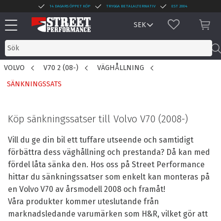
14 DAGARS ÖPPET KÖP
TRYGGA BETALALTERNATIV
EST 2004
Meny
FAVORITER
KUN
VOLVO
V70 2 (08-)
VÄGHÅLLNING
SÄNKNINGSSATS
Köp sänkningssatser till Volvo V70 (2008-)
Vill du ge din bil ett tuffare utseende och samtidigt
förbättra dess väghållning och prestanda? Då kan med
fördel låta sänka den. Hos oss på Street Performance
hittar du sänkningssatser som enkelt kan monteras på
en Volvo V70 av årsmodell 2008 och framåt!
Våra produkter kommer uteslutande från
marknadsledande varumärken som H&R, vilket gör att