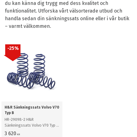
du kan känna dig trygg med dess kvalitet och
funktionalitet. Utforska vårt välsorterade utbud och
handla sedan din sänkningssats online eller i vår butik
– varmt välkommen.
25
%
H&R Sänkningssats Volvo V70
Typ B
HR-29098-2 H&R
Sänkningssats Volvo V70 Typ B
Modell utan nivåreglering
3 620
KR
Sänker ca: 40mm