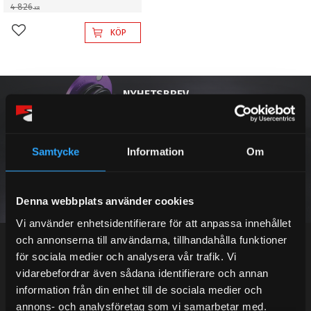
4 826
KR
KÖP
Lägg till i favoriter
NYHETSBREV
Samtycke
Information
Om
PRENUMERERA
Denna webbplats använder cookies
Dina personuppgifter behandlas i enlighet med vår
integritetspolicy
.
Vi använder enhetsidentifierare för att anpassa innehållet
och annonserna till användarna, tillhandahålla funktioner
för sociala medier och analysera vår trafik. Vi
vidarebefordrar även sådana identifierare och annan
information från din enhet till de sociala medier och
Kundtjänst telefon:
annons- och analysföretag som vi samarbetar med.