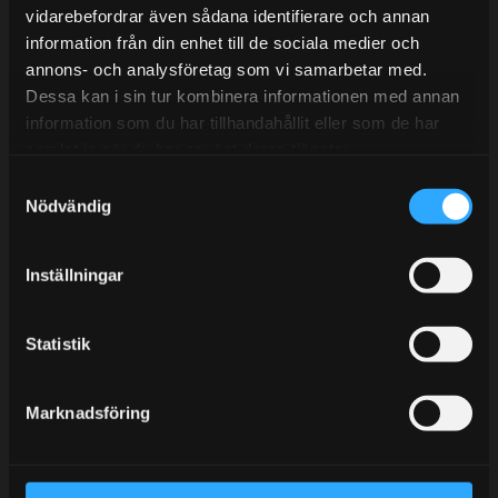
vidarebefordrar även sådana identifierare och annan
information från din enhet till de sociala medier och
annons- och analysföretag som vi samarbetar med.
BLOGG
Dessa kan i sin tur kombinera informationen med annan
information som du har tillhandahållit eller som de har
KUNSKAPSCENTER
samlat in när du har använt deras tjänster.
KONTAKTA OSS
S
KUNDTJÄNST
Nödvändig
a
m
MINA SIDOR
t
Inställningar
y
c
k
Statistik
e
s
Marknadsföring
v
a
l