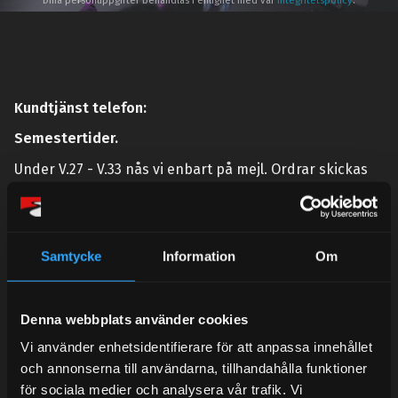
Dina personuppgifter behandlas i enlighet med vår
integritetspolicy
.
Kundtjänst telefon:
Semestertider.
Under V.27 - V.33 nås vi enbart på mejl. Ordrar skickas
under sommaren men med viss fördröjning. 2/7 -9/7 är
det helt stängt.
Mån-Tors: 10:30-15:00
Samtycke
Information
Om
Lunchstängt 12:00-13:00
Tel:
031- 51 66 60
Denna webbplats använder cookies
E-post:
info@streetperformance.se
Vi använder enhetsidentifierare för att anpassa innehållet
och annonserna till användarna, tillhandahålla funktioner
för sociala medier och analysera vår trafik. Vi