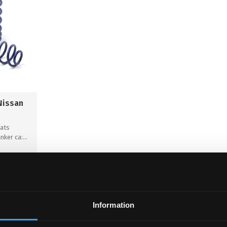
Nissan
sats
nker ca:
KÖP
Information