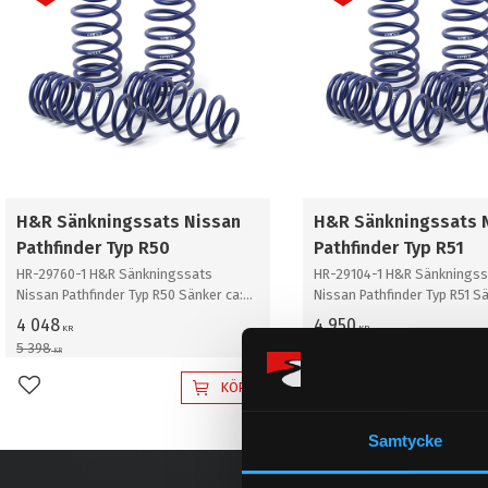
H&R Sänkningssats Nissan
H&R Sänkningssats 
Pathfinder Typ R50
Pathfinder Typ R51
HR-29760-1 H&R Sänkningssats
HR-29104-1 H&R Sänknings
Nissan Pathfinder Typ R50 Sänker ca:
Nissan Pathfinder Typ R51 Sä
35mm
60mm
4 048
4 950
KR
KR
5 398
6 600
KR
KR
KÖP
Lägg till i favoriter
Lägg till i favoriter
Samtycke