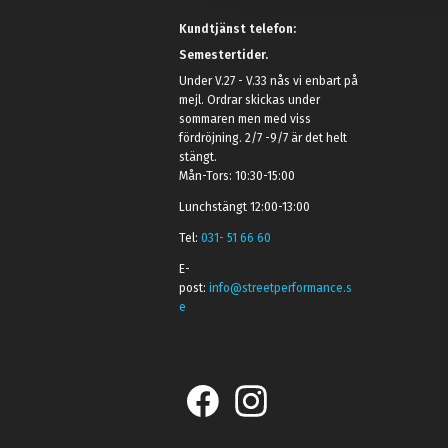
Kundtjänst telefon:
Semestertider.
Under V.27 - V.33 nås vi enbart på
mejl. Ordrar skickas under
sommaren men med viss
fördröjning. 2/7 -9/7 är det helt
stängt.
Mån-Tors: 10:30-15:00
Lunchstängt 12:00-13:00
Tel:
031- 51 66 60
E-
post:
info@streetperformance.s
e