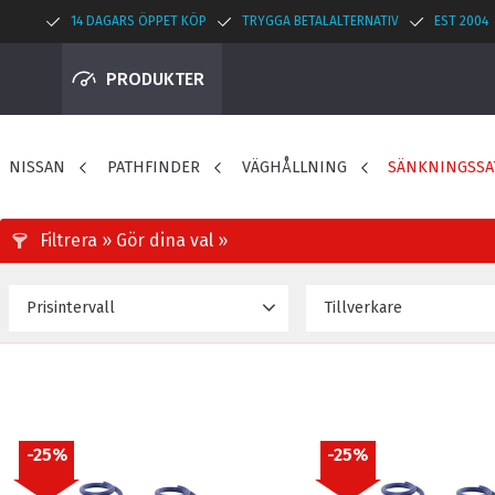
14 DAGARS ÖPPET KÖP
TRYGGA BETALALTERNATIV
EST 2004
PRODUKTER
NISSAN
PATHFINDER
VÄGHÅLLNING
SÄNKNINGSSA
Prisintervall
Tillverkare
4 048
4 950
H&R Spezialfedern G
25
%
25
%