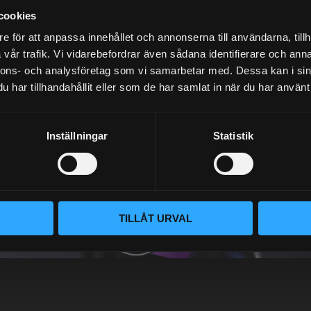
cookies
e för att anpassa innehållet och annonserna till användarna, tillh
vår trafik. Vi vidarebefordrar även sådana identifierare och anna
NYHETSBREV
nnons- och analysföretag som vi samarbetar med. Dessa kan i sin
har tillhandahållit eller som de har samlat in när du har använt 
PRENUMERERA
Inställningar
Statistik
Dina personuppgifter behandlas i enlighet med vår
integritetspolicy
.
TILLÅT URVAL