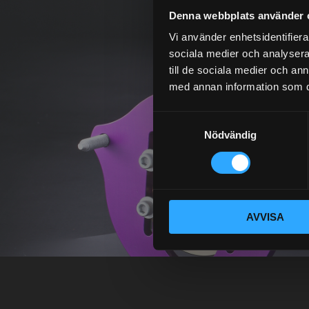
Denna webbplats använder 
Vi använder enhetsidentifierar
sociala medier och analysera 
till de sociala medier och a
med annan information som du 
S
Nödvändig
a
m
t
y
c
AVVISA
k
e
s
v
a
l