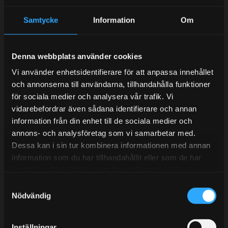
Samtycke
Information
Om
Kundtjänst telefon:
Semestertider.
Denna webbplats använder cookies
Under V.27 - V.33 nås vi enbart på mejl. Ordrar skickas
Vi använder enhetsidentifierare för att anpassa innehållet
under sommaren men med viss fördröjning. 2/7 -9/7 är
och annonserna till användarna, tillhandahålla funktioner
det helt stängt.
för sociala medier och analysera vår trafik. Vi
vidarebefordrar även sådana identifierare och annan
Mån-Tors: 10:30-15:00
information från din enhet till de sociala medier och
Lunchstängt 12:00-13:00
annons- och analysföretag som vi samarbetar med.
Dessa kan i sin tur kombinera informationen med annan
Tel:
031- 51 66 60
information som du har tillhandahållit eller som de har
samlat in när du har använt deras tjänster.
E-post:
info@streetperformance.se
S
Nödvändig
a
m
t
Inställningar