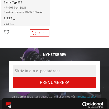
Serie Typ E28
HR-29534-1 H&R
Sänkningssats BMW 5 Serie
Typ 5/1, E28 Sedan 4-+6-
3 332
KR
Cylinder . Ej M5 Sänker ca: 15-
4 443
KR
30mm
KÖP
Lägg till i favoriter
NYHETSBREV
PRENUMERERA
Dina personuppgifter behandlas i enlighet med vår
integritetspolicy
.