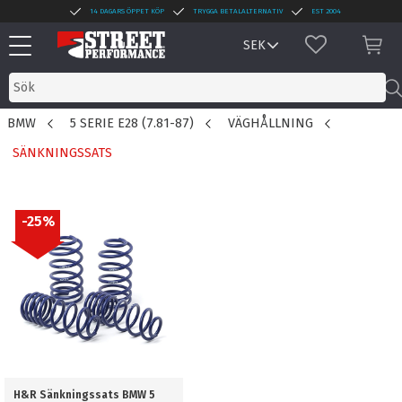
14 DAGARS ÖPPET KÖP
TRYGGA BETALALTERNATIV
EST 2004
Meny
FAVORITER
KUN
BMW
5 SERIE E28 (7.81-87)
VÄGHÅLLNING
SÄNKNINGSSATS
25
%
H&R Sänkningssats BMW 5