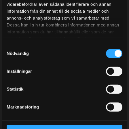
vidarebefordrar även sådana identifierare och annan
information från din enhet till de sociala medier och
annons- och analysföretag som vi samarbetar med.
BLOGG
Dessa kan i sin tur kombinera informationen med annan
information som du har tillhandahållit eller som de har
KUNSKAPSCENTER
samlat in när du har använt deras tjänster.
KONTAKTA OSS
S
KUNDTJÄNST
Nödvändig
a
m
MINA SIDOR
t
Inställningar
y
c
k
Statistik
e
s
Marknadsföring
v
a
l