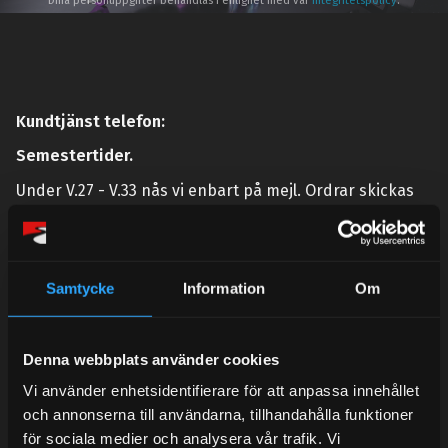
Dina personuppgifter behandlas i enlighet med vår
integritetspolicy
.
Kundtjänst telefon:
Semestertider.
Under V.27 - V.33 nås vi enbart på mejl. Ordrar skickas
under sommaren men med viss fördröjning. 2/7 -9/7 är
det helt stängt.
Mån-Tors: 10:30-15:00
Samtycke
Information
Om
Lunchstängt 12:00-13:00
Tel:
031- 51 66 60
Denna webbplats använder cookies
E-post:
info@streetperformance.se
Vi använder enhetsidentifierare för att anpassa innehållet
och annonserna till användarna, tillhandahålla funktioner
för sociala medier och analysera vår trafik. Vi