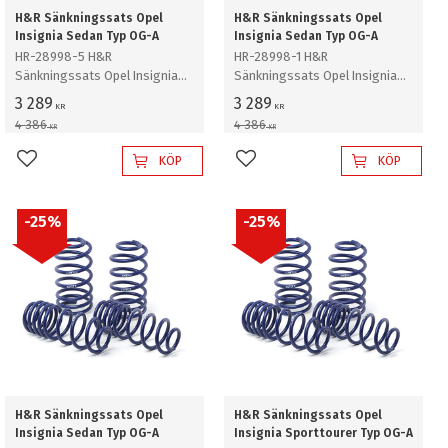
H&R Sänkningssats Opel
H&R Sänkningssats Opel
Insignia Sedan Typ OG-A
Insignia Sedan Typ OG-A
HR-28998-5 H&R
HR-28998-1 H&R
Sänkningssats Opel Insignia
Sänkningssats Opel Insignia
Sedan Typ 0G-A Sedan inkl
Sedan Typ 0G-A Sedan inkl
3 289
3 289
KR
KR
Facelift 2013 inkl modell med
Facelift 2013 inkl modell med
4 386
4 386
KR
KR
Flex Ride chassi Sänker ca: 20-
Flex Ride chassi Sänker ca: 20-
30mm
30mm
KÖP
KÖP
Lägg till i favoriter
Lägg till i favoriter
25
%
25
%
H&R Sänkningssats Opel
H&R Sänkningssats Opel
Insignia Sedan Typ OG-A
Insignia Sporttourer Typ OG-A