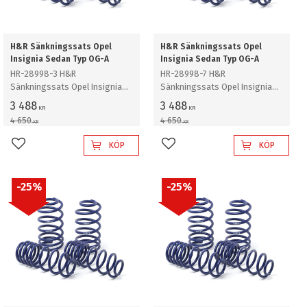
H&R Sänkningssats Opel
H&R Sänkningssats Opel
Insignia Sedan Typ OG-A
Insignia Sedan Typ OG-A
HR-28998-3 H&R
HR-28998-7 H&R
Sänkningssats Opel Insignia
Sänkningssats Opel Insignia
Sedan Typ 0G-A Sedan inkl
Sedan Typ 0G-A Sedan inkl
3 488
3 488
KR
KR
Facelift 2013 inkl modell med
Facelift 2013 inkl modell med
4 650
4 650
KR
KR
Flex Ride chassi Sänker ca: 20-
Flex Ride chassi OPC modell
30mm
Sänker Fram ca: 20-25mm Bak
KÖP
KÖP
Lägg till i favoriter
Lägg till i favoriter
ca: 15-20mm
25
%
25
%