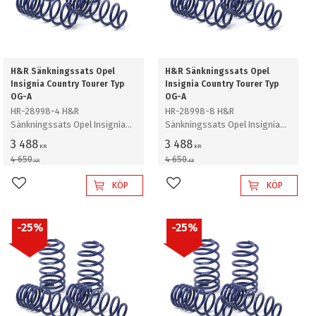
H&R Sänkningssats Opel
H&R Sänkningssats Opel
Insignia Country Tourer Typ
Insignia Country Tourer Typ
OG-A
OG-A
HR-28998-4 H&R
HR-28998-8 H&R
Sänkningssats Opel Insignia
Sänkningssats Opel Insignia
Country Tourer Typ 0G-A Kombi
Country Tourer Typ 0G-A Kombi
3 488
3 488
KR
KR
Sänker ca: 30mm
Sänker ca: 30mm
4 650
4 650
KR
KR
KÖP
KÖP
Lägg till i favoriter
Lägg till i favoriter
25
%
25
%