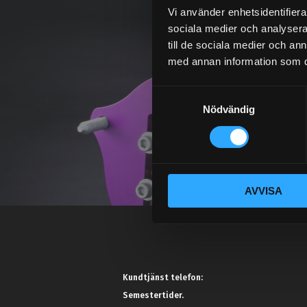
Vi använder enhetsidentifierar
sociala medier och analysera 
till de sociala medier och a
med annan information som du 
S
Nödvändig
a
m
t
y
c
AVVISA
k
e
s
v
a
l
Kundtjänst telefon:
Semestertider.