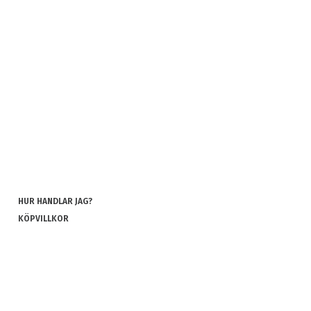
HUR HANDLAR JAG?
KÖPVILLKOR
INTEGRITETSPOLICY
COOKIES
REKLAMATION OCH RETUR