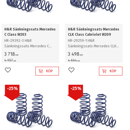
H&R Sänkningssats Mercedes
H&R Sänkningssats Mercedes
C Class W203
CLK Class Cabriolet W209
HR-29392-3 H&R
HR-29259-1 H&R
Sänkningssats Mercedes C
Sänkningssats Mercedes CLK
Class Typ W203, V8, C55 AMG
Class Cabriolet Typ W209, CLK
3 718
3 498
KR
KR
Sänker ca: 40mm
200, 240, 280, 320,350 Sänker
4 957
4 664
KR
KR
ca: 35mm
KÖP
KÖP
Lägg till i favoriter
Lägg till i favoriter
25
%
25
%