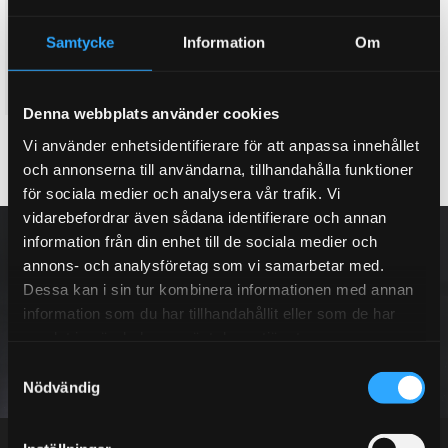
W209 CLK Coupé W209
HR-29392-1 H&R
Samtycke
Information
Om
Sänkningssats Mercedes W209
CLK Coupé Typ W209, Samtliga
3 223
KR
utom V8 Sänker ca: 40mm
4 298
Denna webbplats använder cookies
KR
KÖP
Vi använder enhetsidentifierare för att anpassa innehållet
Lägg till i favoriter
och annonserna till användarna, tillhandahålla funktioner
för sociala medier och analysera vår trafik. Vi
vidarebefordrar även sådana identifierare och annan
NYHETSBREV
information från din enhet till de sociala medier och
annons- och analysföretag som vi samarbetar med.
Dessa kan i sin tur kombinera informationen med annan
information som du har tillhandahållit eller som de har
samlat in när du har använt deras tjänster.
PRENUMERERA
S
Nödvändig
a
Dina personuppgifter behandlas i enlighet med vår
integritetspolicy
.
m
t