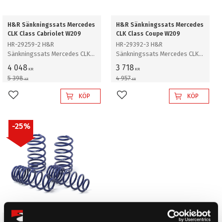
H&R Sänkningssats Mercedes
H&R Sänkningssats Mercedes
CLK Class Cabriolet W209
CLK Class Coupe W209
HR-29259-2 H&R
HR-29392-3 H&R
Sänkningssats Mercedes CLK
Sänkningssats Mercedes CLK
Class Cabriolet Typ W209, CLK
Class Coupe Typ W209, V8, inkl.
4 048
3 718
KR
KR
320 CDI, 500, 55 AMG Sänker ca:
CLK55 AMG Sänker ca: 40mm
5 398
4 957
KR
KR
35mm
KÖP
KÖP
Lägg till i favoriter
Lägg till i favoriter
25
%
H&R Sänkningssats Mercedes