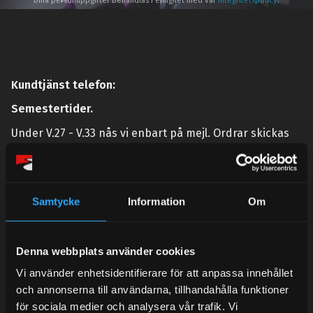
Dina personuppgifter behandlas i enlighet med vår
integritetspolicy
.
Kundtjänst telefon:
Semestertider.
Under V.27 - V.33 nås vi enbart på mejl. Ordrar skickas
under sommaren men med viss fördröjning. 2/7 -9/7 är
det helt stängt.
Mån-Tors: 10:30-15:00
Samtycke
Information
Om
Lunchstängt 12:00-13:00
Tel:
031- 51 66 60
Denna webbplats använder cookies
E-post:
info@streetperformance.se
Vi använder enhetsidentifierare för att anpassa innehållet
och annonserna till användarna, tillhandahålla funktioner
för sociala medier och analysera vår trafik. Vi