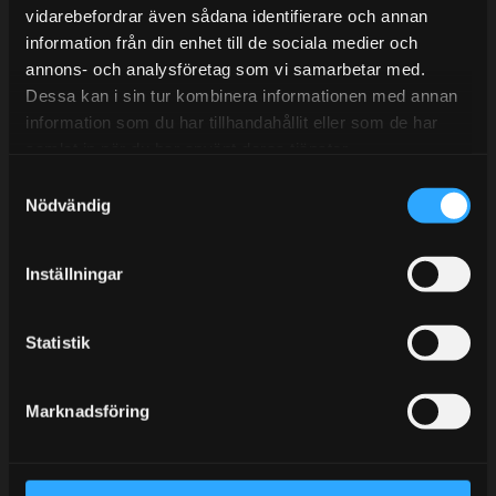
vidarebefordrar även sådana identifierare och annan
information från din enhet till de sociala medier och
annons- och analysföretag som vi samarbetar med.
BLOGG
Dessa kan i sin tur kombinera informationen med annan
information som du har tillhandahållit eller som de har
KUNSKAPSCENTER
samlat in när du har använt deras tjänster.
KONTAKTA OSS
S
KUNDTJÄNST
Nödvändig
a
m
MINA SIDOR
t
Inställningar
y
c
k
Statistik
e
s
Marknadsföring
v
a
l