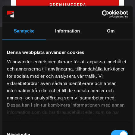
PRENUMERERA
Dina personuppgifter behandlas i enlighet med vår
integritetspolicy
.
Samtycke
Information
Om
Denna webbplats använder cookies
Kundtjänst telefon:
Vi använder enhetsidentifierare för att anpassa innehållet
och annonserna till användarna, tillhandahålla funktioner
Semestertider.
för sociala medier och analysera vår trafik. Vi
Under V.27 - V.33 nås vi enbart på mejl. Ordrar skickas
vidarebefordrar även sådana identifierare och annan
under sommaren men med viss fördröjning. 2/7 -9/7 är
information från din enhet till de sociala medier och
det helt stängt.
annons- och analysföretag som vi samarbetar med.
Mån-Tors: 10:30-15:00
Dessa kan i sin tur kombinera informationen med annan
information som du har tillhandahållit eller som de har
Lunchstängt 12:00-13:00
samlat in när du har använt deras tjänster.
Tel:
031- 51 66 60
S
Nödvändig