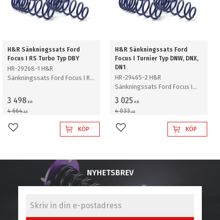
H&R Sänkningssats Ford
H&R Sänkningssats Ford
Focus I RS Turbo Typ DBY
Focus I Turnier Typ DNW, DNX,
DN1
HR-29268-1 H&R
HR-29465-2 H&R
Sänkningssats Ford Focus I RS
Sänkningssats Ford Focus I
Turbo Typ DBY Sänker ca:
Turnier Typ DNW, DNX, DN1,
25mm
3 498
3 025
KR
KR
Kombi inkl ST170 utan
4 664
4 033
KR
KR
nivåreglering Sänker ca: 35mm
KÖP
KÖP
Lägg till i favoriter
Lägg till i favoriter
NYHETSBREV