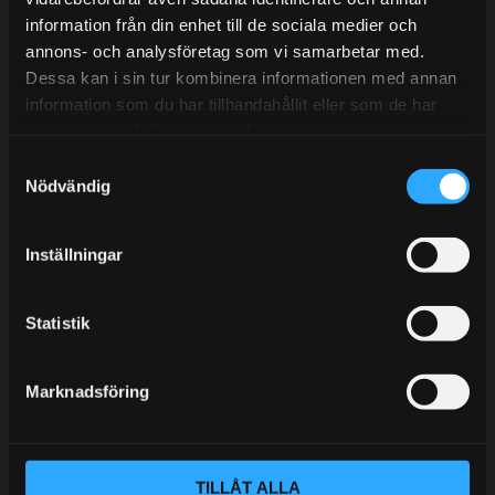
information från din enhet till de sociala medier och
BLOGG
annons- och analysföretag som vi samarbetar med.
Dessa kan i sin tur kombinera informationen med annan
KUNSKAPSCENTER
information som du har tillhandahållit eller som de har
KONTAKTA OSS
samlat in när du har använt deras tjänster.
S
KUNDTJÄNST
Nödvändig
a
MINA SIDOR
m
t
Inställningar
y
c
k
Statistik
e
s
Marknadsföring
v
a
l
TILLÅT ALLA