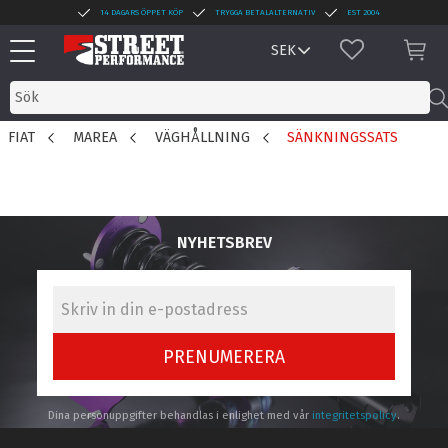
14 DAGARS ÖPPET KÖP
TRYGGA BETALALTERNATIV
EST 2004
Meny
FAVORITER
KUN
FIAT
MAREA
VÄGHÅLLNING
SÄNKNINGSSATS
NYHETSBREV
PRENUMERERA
Dina personuppgifter behandlas i enlighet med vår
integritetspolicy
.