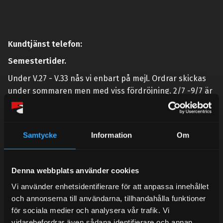
Kundtjänst telefon:
Semestertider.
Under V.27 - V.33 nås vi enbart på mejl. Ordrar skickas
under sommaren men med viss fördröjning. 2/7 -9/7 är
det helt stängt.
Mån-Tors: 10:30-15:00
Samtycke
Information
Om
Lunchstängt 12:00-13:00
Tel:
031- 51 66 60
Denna webbplats använder cookies
E-post:
info@streetperformance.se
Vi använder enhetsidentifierare för att anpassa innehållet
och annonserna till användarna, tillhandahålla funktioner
för sociala medier och analysera vår trafik. Vi
vidarebefordrar även sådana identifierare och annan