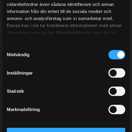
vidarebefordrar även sådana identifierare och annan
information från din enhet till de sociala medier och
annons- och analysföretag som vi samarbetar med.
BLOGG
Dessa kan i sin tur kombinera informationen med annan
information som du har tillhandahållit eller som de har
KUNSKAPSCENTER
samlat in när du har använt deras tjänster.
KONTAKTA OSS
S
KUNDTJÄNST
Nödvändig
a
m
MINA SIDOR
t
Inställningar
y
c
k
Statistik
e
s
Marknadsföring
v
a
l