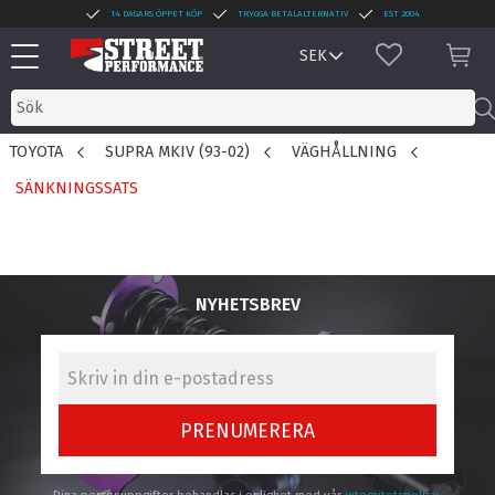
14 DAGARS ÖPPET KÖP
TRYGGA BETALALTERNATIV
EST 2004
Meny
FAVORITER
KUN
TOYOTA
SUPRA MKIV (93-02)
VÄGHÅLLNING
SÄNKNINGSSATS
NYHETSBREV
PRENUMERERA