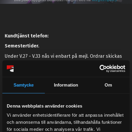
Dina personuppgifter behandlas i enlighet med vår
integritetspolicy
.
Kundtjänst telefon:
Semestertider.
Under V.27 - V.33 nås vi enbart på mejl. Ordrar skickas
under sommaren men med viss fördröjning. 2/7 -9/7 är
det helt stängt.
Mån-Tors: 10:30-15:00
Samtycke
Information
Om
Lunchstängt 12:00-13:00
Tel:
031- 51 66 60
Denna webbplats använder cookies
E-post:
info@streetperformance.se
Vi använder enhetsidentifierare för att anpassa innehållet
och annonserna till användarna, tillhandahålla funktioner
för sociala medier och analysera vår trafik. Vi