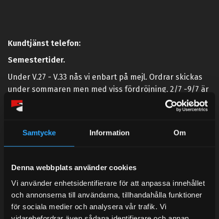
Kundtjänst telefon:
Semestertider.
Under V.27 - V.33 nås vi enbart på mejl. Ordrar skickas
under sommaren men med viss fördröjning. 2/7 -9/7 är
det helt stängt.
Mån-Tors: 10:30-15:00
Samtycke
Information
Om
Lunchstängt 12:00-13:00
Tel:
031- 51 66 60
Denna webbplats använder cookies
E-post:
info@streetperformance.se
Vi använder enhetsidentifierare för att anpassa innehållet
och annonserna till användarna, tillhandahålla funktioner
för sociala medier och analysera vår trafik. Vi
vidarebefordrar även sådana identifierare och annan