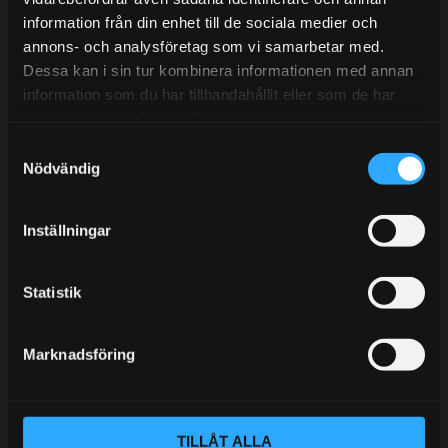
information från din enhet till de sociala medier och
BLOGG
annons- och analysföretag som vi samarbetar med.
Dessa kan i sin tur kombinera informationen med annan
KUNSKAPSCENTER
information som du har tillhandahållit eller som de har
KONTAKTA OSS
samlat in när du har använt deras tjänster.
S
KUNDTJÄNST
Nödvändig
a
MINA SIDOR
m
t
Inställningar
y
c
k
Statistik
e
s
Marknadsföring
v
a
l
TILLÅT ALLA