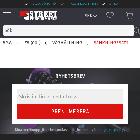
14 DAGARS ÖPPET KÖP
TRYGGA BETALALTERNATIV
EST 2004
Meny
FAVORITER
KUN
BMW
Z8 (00-)
VÄGHÅLLNING
SÄNKNINGSSATS
NYHETSBREV
PRENUMERERA
Dina personuppgifter behandlas i enlighet med vår
integritetspolicy
.