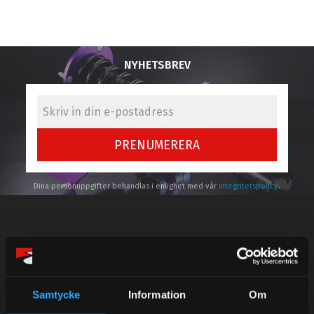
NYHETSBREV
PRENUMERERA
Dina personuppgifter behandlas i enlighet med vår
integritetspolicy
.
Kundtjänst telefon:
Semestertider.
Samtycke
Information
Om