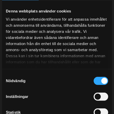
Under V.27 - V.33 nås vi enbart på mejl. Ordrar skickas
under sommaren men med viss fördröjning. 2/7 -9/7 är
Denna webbplats använder cookies
det helt stängt.
Vi använder enhetsidentifierare för att anpassa innehållet
Mån-Tors: 10:30-15:00
och annonserna till användarna, tillhandahålla funktioner
Lunchstängt 12:00-13:00
för sociala medier och analysera vår trafik. Vi
vidarebefordrar även sådana identifierare och annan
Tel:
031- 51 66 60
information från din enhet till de sociala medier och
annons- och analysföretag som vi samarbetar med.
E-post:
info@streetperformance.se
Dessa kan i sin tur kombinera informationen med annan
information som du har tillhandahållit eller som de har
samlat in när du har använt deras tjänster.
S
Nödvändig
a
BLOGG
m
t
KUNSKAPSCENTER
Inställningar
y
KONTAKTA OSS
c
k
Statistik
KUNDTJÄNST