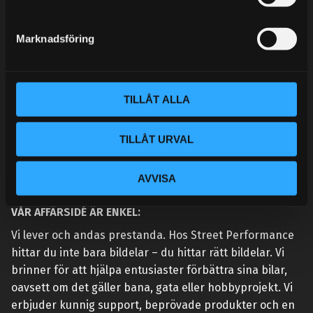
e
MINA SIDOR
s
Marknadsföring
v
a
l
TILLÅT ALLA
TILLÅT URVAL
AVVISA
VÅR AFFÄRSIDÉ ÄR ENKEL:
Vi lever och andas prestanda. Hos Street Performance
hittar du inte bara bildelar – du hittar rätt bildelar. Vi
brinner för att hjälpa entusiaster förbättra sina bilar,
oavsett om det gäller bana, gata eller hobbyprojekt. Vi
erbjuder kunnig support, beprövade produkter och en