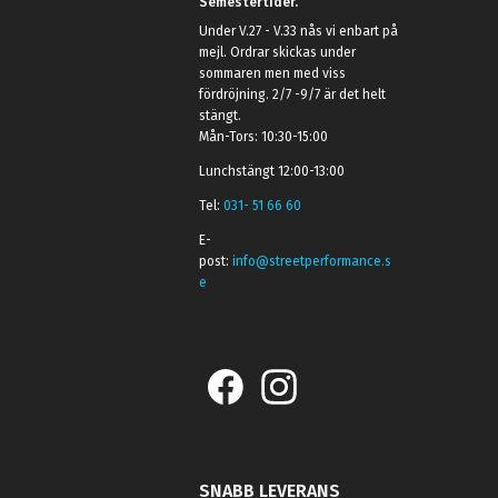
Semestertider.
Under V.27 - V.33 nås vi enbart på
mejl. Ordrar skickas under
sommaren men med viss
fördröjning. 2/7 -9/7 är det helt
stängt.
Mån-Tors: 10:30-15:00
Lunchstängt 12:00-13:00
Tel:
031- 51 66 60
E-
post:
info@streetperformance.s
e
SNABB LEVERANS