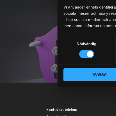
Vi använder enhetsidentifierar
sociala medier och analysera 
till de sociala medier och a
med annan information som du 
S
Nödvändig
a
m
t
y
c
AVVISA
k
e
s
v
a
l
Kundtjänst telefon: