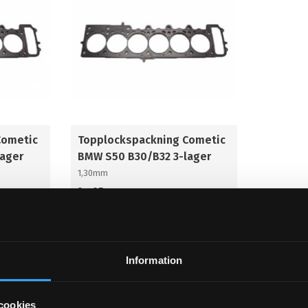
Cometic
Topplockspackning Cometic
lager
BMW S50 B30/B32 3-lager
1,30mm
3 495
KR
KÖP
KÖP
Lägg till i favoriter
Information
cookies