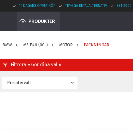
14 DAGARS ÖPPET KÖP
TRYGGA BETALALTERNATIV
EST 2004
PRODUKTER
BMW
M3 E46 (00-)
MOTOR
PACKNINGAR
Prisintervall
3 495
3 595