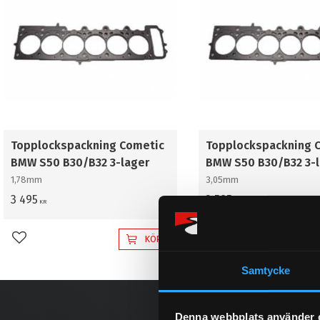
Topplockspackning Cometic
Topplockspackning 
BMW S50 B30/B32 3-lager
BMW S50 B30/B32 3-
1,78mm
3,05mm
3 495
3 595
KR
KR
KÖP
Lägg till i favoriter
Lägg till i favoriter
Samtycke
Denna webbplats använder 