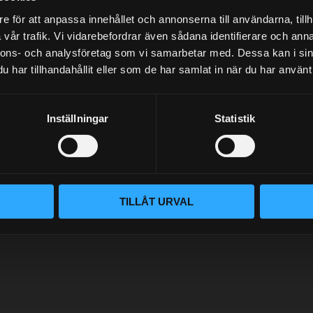
e för att anpassa innehållet och annonserna till användarna, tillh
NYHETSBREV
vår trafik. Vi vidarebefordrar även sådana identifierare och anna
nnons- och analysföretag som vi samarbetar med. Dessa kan i sin
har tillhandahållit eller som de har samlat in när du har använt 
PRENUMERERA
Inställningar
Statistik
Dina personuppgifter behandlas i enlighet med vår
integritetspolicy
.
TILLÅT URVAL