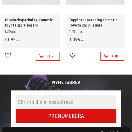
Topplockspackning Cometic
Topplockspackning Cometic
Toyota 2JZ 3-lagers
Toyota 2JZ 3-lagers
1,30mm
1,78mm
3 095
3 095
KR
KR
KÖP
KÖP
Lägg till i favoriter
Lägg till i favoriter
NYHETSBREV
PRENUMERERA