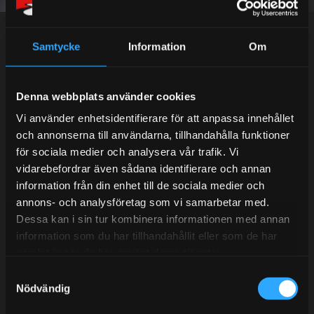
Dina personuppgifter behandlas i enlighet med vår
integritetspolicy
.
Samtycke
Information
Om
Kundtjänst telefon:
Denna webbplats använder cookies
Semestertider.
Vi använder enhetsidentifierare för att anpassa innehållet
och annonserna till användarna, tillhandahålla funktioner
Under V.27 - V.33 nås vi enbart på mejl. Ordrar skickas
för sociala medier och analysera vår trafik. Vi
under sommaren men med viss fördröjning. 2/7 -9/7 är
vidarebefordrar även sådana identifierare och annan
det helt stängt.
information från din enhet till de sociala medier och
Mån-Tors: 10:30-15:00
annons- och analysföretag som vi samarbetar med.
Lunchstängt 12:00-13:00
Dessa kan i sin tur kombinera informationen med annan
information som du har tillhandahållit eller som de har
Tel:
031- 51 66 60
samlat in när du har använt deras tjänster.
S
E-post:
info@streetperformance.se
Nödvändig
a
m