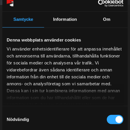
Dina personuppgifter behandlas i enlighet med vår
integritetspolicy
.
Samtycke
Information
Om
Kundtjänst telefon:
Denna webbplats använder cookies
Semestertider.
Vi använder enhetsidentifierare för att anpassa innehållet
och annonserna till användarna, tillhandahålla funktioner
Under V.27 - V.33 nås vi enbart på mejl. Ordrar skickas
för sociala medier och analysera vår trafik. Vi
under sommaren men med viss fördröjning. 2/7 -9/7 är
vidarebefordrar även sådana identifierare och annan
det helt stängt.
information från din enhet till de sociala medier och
Mån-Tors: 10:30-15:00
annons- och analysföretag som vi samarbetar med.
Lunchstängt 12:00-13:00
Dessa kan i sin tur kombinera informationen med annan
information som du har tillhandahållit eller som de har
Tel:
031- 51 66 60
samlat in när du har använt deras tjänster.
S
E-post:
info@streetperformance.se
Nödvändig
a
m