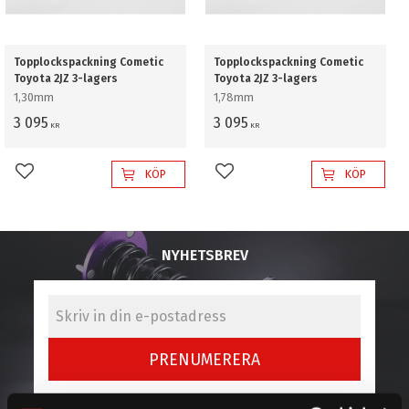
Topplockspackning Cometic
Topplockspackning Cometic
Toyota 2JZ 3-lagers
Toyota 2JZ 3-lagers
1,30mm
1,78mm
3 095
3 095
KR
KR
KÖP
KÖP
Lägg till i favoriter
Lägg till i favoriter
NYHETSBREV
PRENUMERERA