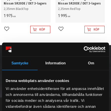
Nissan SR20DE / DET 3-lagers
Nissan SR20DE / DET 3-lagers
2,35mm BlackTop
2,35mm RedTop
1 975
1 995
KR
KR
KÖP
KÖP
Lägg till i favoriter
Lägg till i favoriter
NYHETSBREV
Samtycke
Information
Om
PRENUMERERA
Denna webbplats använder cookies
Vi använder enhetsidentifierare för att anpassa innehållet
och annonserna till användarna, tillhandahålla funktioner
Dina personuppgifter behandlas i enlighet med vår
integritetspolicy
.
för sociala medier och analysera vår trafik. Vi
vidarebefordrar även sådana identifierare och annan