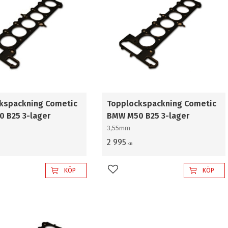
kspackning Cometic
Topplockspackning Cometic
 B25 3-lager
BMW M50 B25 3-lager
3,55mm
2 995
KR
KÖP
KÖP
l i favoriter
Lägg till i favoriter