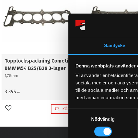
Samtycke
Topplockspackning Cometic
Topplockspackning 
Denna webbplats använder 
BMW M54 B25/B28 3-lager
BMW M54 B25/B28 3-
Vi använder enhetsidentifierar
1,78mm
3,05mm
sociala medier och analysera 
till de sociala medier och a
3 395
3 495
KR
KR
med annan information som du 
KÖP
Lägg till i favoriter
Lägg till i favoriter
S
Nödvändig
a
m
t