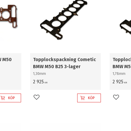
W M50
Topplockspackning Cometic
Topploc
BMW M50 B25 3-lager
BMW M50
1,30mm
1,78mm
2 925
2 925
KR
KR
KÖP
KÖP
Lägg till i favoriter
Lägg til