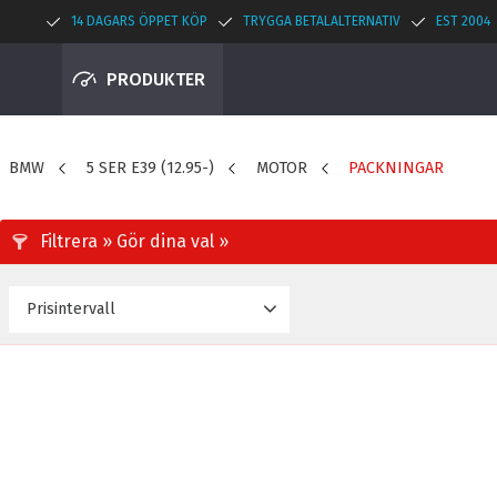
14 DAGARS ÖPPET KÖP
TRYGGA BETALALTERNATIV
EST 2004
PRODUKTER
BMW
5 SER E39 (12.95-)
MOTOR
PACKNINGAR
Prisintervall
995
3 495