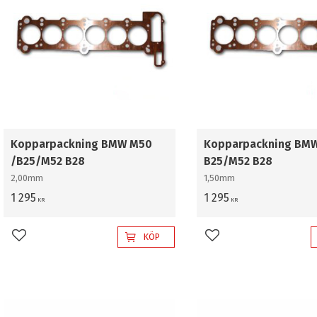
Kopparpackning BMW M50
Kopparpackning BM
/B25/M52 B28
B25/M52 B28
2,00mm
1,50mm
1 295
1 295
KR
KR
KÖP
Lägg till i favoriter
Lägg till i favoriter