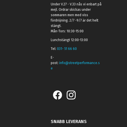
Under V.27 - V.33 nås vi enbart på
mejl. Ordrar skickas under
sommaren men med viss
fördröjning. 2/7 -9/7 är det helt
stängt.
Mån-Tors: 10:30-15:00
Lunchstängt 12:00-13:00
Tel:
031- 51 66 60
E-
post:
info@streetperformance.s
e
SNABB LEVERANS