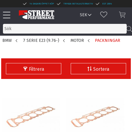
14 DAGARS ÖPPET KÖP
TRYGGA BETALALTERNATIV
EST 2004
Meny
FAVORITER
KUN
BMW
7 SERIE E23 (9.76-)
MOTOR
PACKNINGAR
Filtrera
Sortera