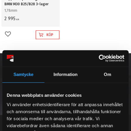
BMW M30 B25/B28 3-lager
1,78mm
2 995
KR
KÖP
Lägg till i favoriter
NYHETSBREV
Samtycke
Information
Om
PRENUMERERA
Denna webbplats använder cookies
Vi använder enhetsidentifierare för att anpassa innehållet
och annonserna till användarna, tillhandahålla funktioner
Dina personuppgifter behandlas i enlighet med vår
integritetspolicy
.
för sociala medier och analysera vår trafik. Vi
vidarebefordrar även sådana identifierare och annan