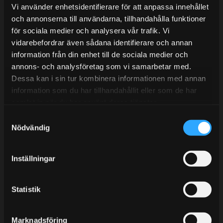
Lunchstängt 12:00-13:00
Vi använder enhetsidentifierare för att anpassa innehållet
och annonserna till användarna, tillhandahålla funktioner
Tel:
031- 51 66 60
för sociala medier och analysera vår trafik. Vi
E-post:
info@streetperformance.se
vidarebefordrar även sådana identifierare och annan
information från din enhet till de sociala medier och
annons- och analysföretag som vi samarbetar med.
Dessa kan i sin tur kombinera informationen med annan
information som du har tillhandahållit eller som de har
samlat in när du har använt deras tjänster.
BLOGG
S
KUNSKAPSCENTER
Nödvändig
a
m
KONTAKTA OSS
t
Inställningar
KUNDTJÄNST
y
c
MINA SIDOR
k
Statistik
e
s
Marknadsföring