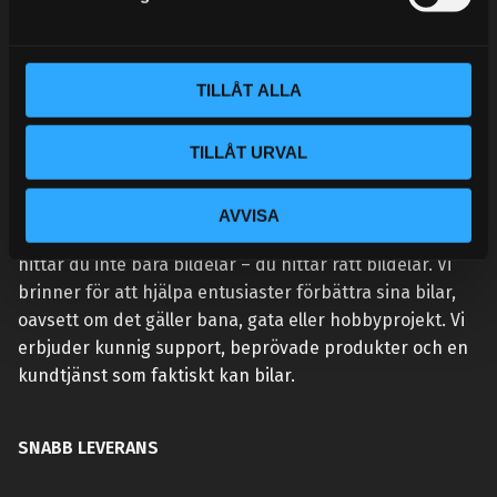
v
a
l
TILLÅT ALLA
TILLÅT URVAL
VÅR AFFÄRSIDÉ ÄR ENKEL:
AVVISA
Vi lever och andas prestanda. Hos Street Performance
hittar du inte bara bildelar – du hittar rätt bildelar. Vi
brinner för att hjälpa entusiaster förbättra sina bilar,
oavsett om det gäller bana, gata eller hobbyprojekt. Vi
erbjuder kunnig support, beprövade produkter och en
kundtjänst som faktiskt kan bilar.
SNABB LEVERANS