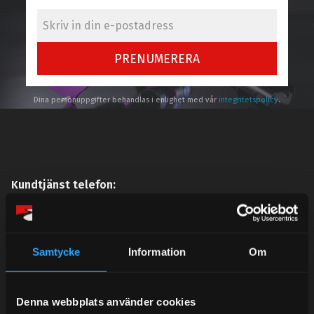
PRENUMERERA
Dina personuppgifter behandlas i enlighet med vår
integritetspolicy
.
Kundtjänst telefon:
Semestertider.
Under V.27 - V.33 nås vi enbart på mejl. Ordrar skickas
under sommaren men med viss fördröjning. 2/7 -9/7 är
Samtycke
Information
Om
det helt stängt.
Mån-Tors: 10:30-15:00
Denna webbplats använder cookies