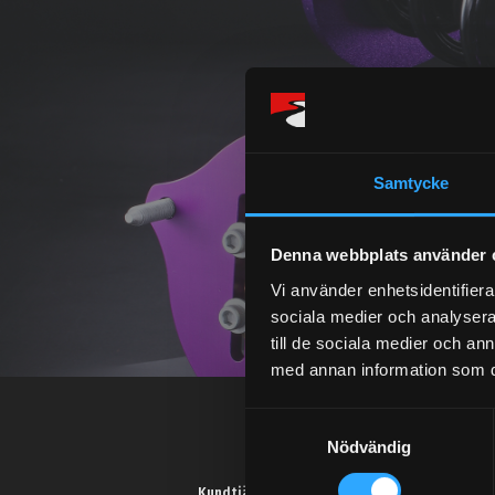
Samtycke
Denna webbplats använder 
Vi använder enhetsidentifierar
sociala medier och analysera 
till de sociala medier och a
med annan information som du 
S
Nödvändig
a
m
Kundtjänst telefon: