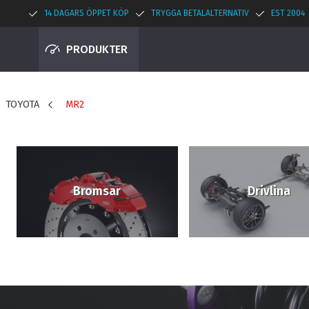
14 DAGARS ÖPPET KÖP
TRYGGA BETALALTERNATIV
EST 2004
PRODUKTER
TOYOTA
MR2
Bromsar
Drivlina