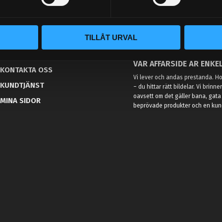
TILLÅT URVAL
BLOGG
KUNSKAPSCENTER
VÅR AFFÄRSIDÉ ÄR ENKEL
KONTAKTA OSS
Vi lever och andas prestanda. Hos
KUNDTJÄNST
– du hittar rätt bildelar. Vi brinne
oavsett om det gäller bana, gata 
MINA SIDOR
beprövade produkter och en kundt