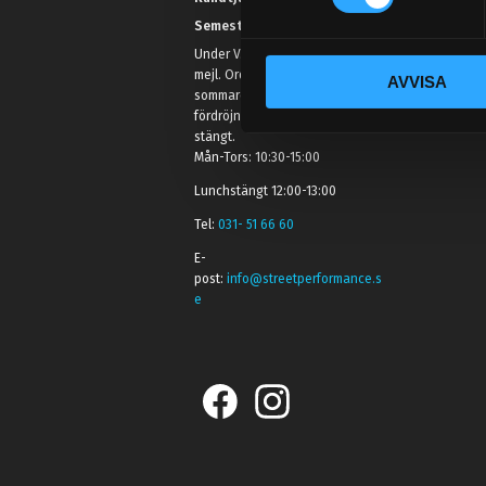
t
Semestertider.
y
Under V.27 - V.33 nås vi enbart på
c
mejl. Ordrar skickas under
AVVISA
k
sommaren men med viss
e
fördröjning. 2/7 -9/7 är det helt
s
stängt.
Mån-Tors: 10:30-15:00
v
a
Lunchstängt 12:00-13:00
l
Tel:
031- 51 66 60
E-
post:
info@streetperformance.s
e